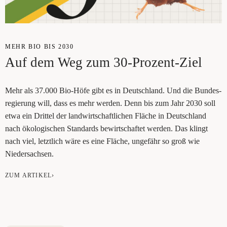
MEHR BIO BIS 2030
Auf dem Weg zum 30-Prozent-Ziel
Mehr als 37.000 Bio-Höfe gibt es in Deutsch­land. Und die Bun­des­
re­gie­rung will, dass es mehr wer­den. Denn bis zum Jahr 2030 soll
etwa ein Drit­tel der land­wirt­schaft­li­chen Flä­che in Deutsch­land
nach öko­lo­gi­schen Stan­dards bewirt­schaf­tet wer­den. Das klingt
nach viel, letzt­lich wäre es eine Flä­che, unge­fähr so groß wie
Niedersachsen.
ZUM ARTIKEL›