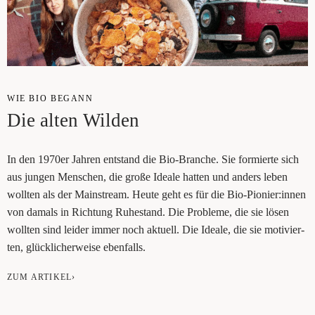
WIE BIO BEGANN
Die alten Wilden
In den 1970er Jah­ren ent­stand die Bio-Bran­che. Sie ­for­mier­te sich
aus jun­gen Men­schen, die gro­ße Idea­le ­hat­ten und anders ­leben
woll­ten als der Main­stream. Heu­te geht es für die Bio-­Pionier:innen
von damals in ­Rich­tung Ruhe­stand. Die Pro­ble­me, die sie lösen
woll­ten sind lei­der immer ­noch aktu­ell. Die Idea­le, ­die sie moti­vier­
ten, glück­li­cher­wei­se ebenfalls.
ZUM ARTIKEL›