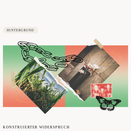
HINTERGRUND
KON­STRU­IER­TER WIDER­SPRUCH