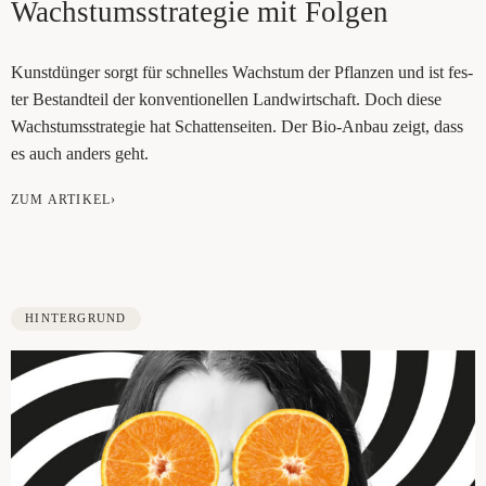
Wachs­tums­stra­te­gie mit Folgen
Kunst­dün­ger sorgt für schnel­les Wachs­tum der Pflan­zen und ist fes­
ter Bestand­teil der kon­ven­tio­nel­len Land­wirt­schaft. Doch die­se
Wachs­tums­stra­te­gie hat Schat­ten­sei­ten. Der Bio-Anbau zeigt, dass
es auch anders geht.
ZUM ARTIKEL›
HINTERGRUND