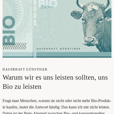
DAU­ER­HAFT GÜNS­TI­GER
War­um wir es uns leis­ten soll­ten, uns
Bio zu leisten
Fragt man Men­schen, war­um sie nicht oder nicht mehr Bio-Pro­duk­
te kau­fen, lau­tet die Ant­wort häu­fig: Das kann ich mir nicht leis­ten.
Dabei ist der Preis-Abstand zwi­schen Bio- und kon­ven­tio­nel­len