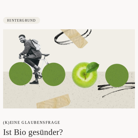
HINTERGRUND
(K)EINE GLAU­BENS­FRA­GE
Ist Bio gesünder?