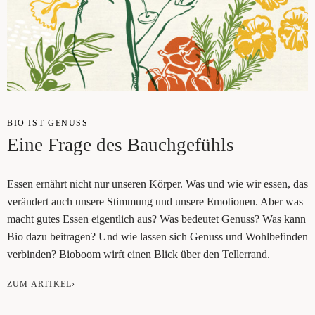
BIO IST GENUSS
Eine Fra­ge des Bauchgefühls
Essen ernährt nicht nur unse­ren Kör­per. Was und wie wir essen, das
ver­än­dert auch unse­re Stim­mung und unse­re Emo­tio­nen. Aber was
macht gutes Essen eigent­lich aus? Was bedeu­tet Genuss? Was kann
Bio dazu bei­tra­gen? Und wie las­sen sich Genuss und Wohl­be­fin­den
ver­bin­den? Bio­boom wirft einen Blick über den Tellerrand.
ZUM ARTIKEL›