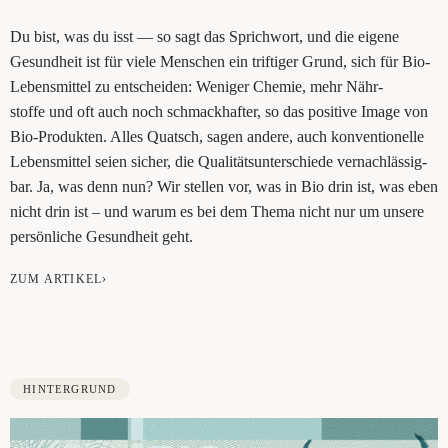
Du bist, was du isst — so sagt das Sprich­wort, und die eige­ne
Gesund­heit ist für vie­le Men­schen ein trif­ti­ger Grund, sich für Bio-
Lebens­mit­tel zu ent­schei­den: Weni­ger Che­mie, mehr Nähr-
stof­fe und oft auch noch schmack­haf­ter, so das posi­ti­ve Image von
Bio-Pro­duk­ten. Alles Quatsch, sagen ande­re, auch kon­ven­tio­nel­le
Lebens­mit­tel sei­en sicher, die Qua­li­täts­un­ter­schie­de ver­nach­läs­sig­
bar. Ja, was denn nun? Wir stel­len vor, was in Bio drin ist, was eben
nicht drin ist – und war­um es bei dem The­ma nicht nur um unse­re
per­sön­li­che Gesund­heit geht.
ZUM ARTIKEL›
HINTERGRUND