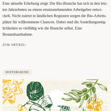
Eine aktu­el­le Erhe­bung zeigt: Die Bio-Bran­che hat sich in den letz­
ten Jahr­zehn­ten zu einem ernst­zu­neh­men­den Arbeit­ge­ber ent­wi­
ckelt. Nicht zuletzt in länd­li­chen Regio­nen sor­gen die Bio-Arbeits­
plät­ze für will­kom­me­ne Chan­cen. Dabei sind die Anstel­lungs­mög­
lich­kei­ten so viel­fäl­tig wie die Bran­che selbst. Eine
Bestandsaufnahme.
ZUM ARTIKEL›
HINTERGRUND