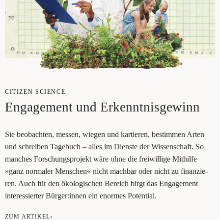
CITI­ZEN SCI­ENCE
Enga­ge­ment und Erkenntnisgewinn
Sie beob­ach­ten, mes­sen, wie­gen und kar­tie­ren, bestim­men Arten
und schrei­ben Tage­buch – alles im Diens­te der Wis­sen­schaft. So
man­ches For­schungs­pro­jekt wäre ohne die frei­wil­li­ge Mit­hil­fe
»ganz nor­ma­ler Men­schen« nicht mach­bar oder nicht zu finan­zie­
ren. Auch für den öko­lo­gi­schen Bereich birgt das Enga­ge­ment
inter­es­sier­ter Bürger:innen ein enor­mes Potential.
ZUM ARTIKEL›