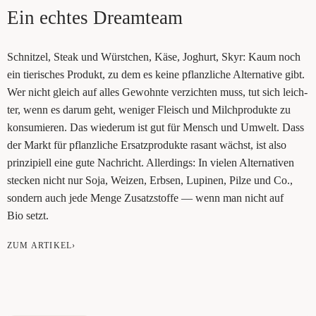
Ein ech­tes Dreamteam
Schnit­zel, Steak und Würst­chen, Käse, Joghurt, Skyr: Kaum noch
ein tie­ri­sches Pro­dukt, zu dem es kei­ne pflanz­li­che Alter­na­ti­ve gibt.
Wer nicht gleich auf alles Gewohn­te ver­zich­ten muss, tut sich leich­
ter, wenn es dar­um geht, weni­ger Fleisch und Milch­pro­duk­te zu
kon­su­mie­ren. Das wie­der­um ist gut für Mensch und Umwelt. Dass
der Markt für pflanz­li­che Ersatz­pro­duk­te rasant wächst, ist also
prin­zi­pi­ell eine gute Nach­richt. Aller­dings: In vie­len Alter­na­ti­ven
ste­cken nicht nur Soja, Wei­zen, Erb­sen, Lupi­nen, Pil­ze und Co.,
son­dern auch jede Men­ge Zusatz­stof­fe — wenn man nicht auf
Bio setzt.
ZUM ARTIKEL›