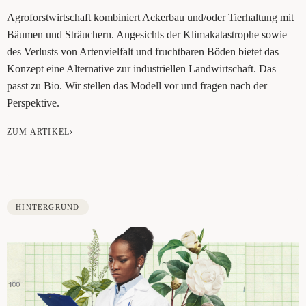
Agro­forst­wirt­schaft kom­bi­niert Acker­bau und/oder Tier­hal­tung mit
Bäu­men und Sträu­chern. Ange­sichts der Kli­ma­ka­ta­stro­phe sowie
des Ver­lusts von Arten­viel­falt und frucht­ba­ren Böden bie­tet das
Kon­zept eine Alter­na­ti­ve zur indus­tri­el­len Land­wirt­schaft. Das
passt zu Bio. Wir stel­len das Modell vor und fra­gen nach der
Perspektive.
ZUM ARTIKEL›
HINTERGRUND