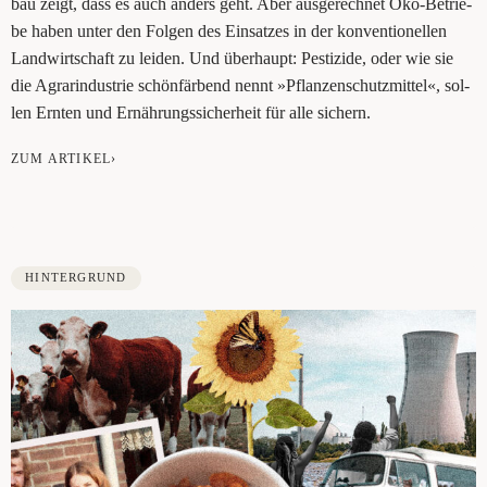
bau zeigt, dass es auch anders geht. Aber aus­ge­rech­net Öko-Betrie­
be haben unter den Fol­gen des Ein­sat­zes in der kon­ven­tio­nel­len
Land­wirt­schaft zu lei­den. Und über­haupt: Pes­ti­zi­de, oder wie sie
die Agrar­in­dus­trie schön­fär­bend nennt »Pflan­zen­schutz­mit­tel«, sol­
len Ern­ten und Ernäh­rungs­si­cher­heit für alle sichern.
ZUM ARTIKEL›
HINTERGRUND