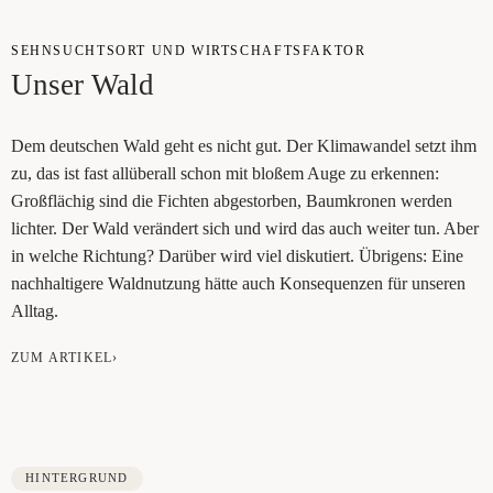
SEHN­SUCHTS­ORT UND WIRT­SCHAFTS­FAK­TOR
Unser Wald
Dem deut­schen Wald geht es nicht gut. Der Kli­ma­wan­del setzt ihm
zu, das ist fast all­über­all schon mit blo­ßem Auge zu erken­nen:
Groß­flä­chig sind die Fich­ten abge­stor­ben, Baum­kro­nen wer­den
lich­ter. Der Wald ver­än­dert sich und wird das auch wei­ter tun. Aber
in wel­che Rich­tung? Dar­über wird viel dis­ku­tiert. Übri­gens: Eine
nach­hal­ti­ge­re Wald­nut­zung hät­te auch Kon­se­quen­zen für unse­ren
Alltag.
ZUM ARTIKEL›
HINTERGRUND