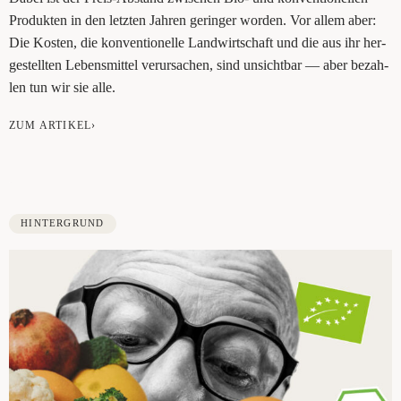
Pro­duk­ten in den letz­ten Jah­ren gerin­ger wor­den. Vor allem aber:
Die Kos­ten, die kon­ven­tio­nel­le Land­wirt­schaft und die aus ihr her­
ge­stell­ten Lebens­mit­tel ver­ur­sa­chen, sind unsicht­bar ­— aber bezah­
len tun wir sie alle.
ZUM ARTIKEL›
HINTERGRUND