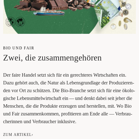
BIO UND FAIR
Zwei, die zusammengehören
Der fai­re Han­del setzt sich für ein gerech­te­res Wirt­schaf­ten ein.
Dazu gehört auch, die Natur als Lebens­grund­la­ge der Pro­du­zie­ren­
den vor Ort zu schüt­zen. Die Bio-Bran­che setzt sich für eine öko­lo­
gi­sche Lebens­mit­tel­wirt­schaft ein — und denkt dabei seit jeher die
Men­schen, die die Pro­duk­te erzeu­gen und her­stel­len, mit. Wo Bio
und Fair zusam­men­kom­men, pro­fi­tie­ren am Ende alle — Ver­brau­
che­rin­nen und Ver­brau­cher inklusive.
ZUM ARTIKEL›