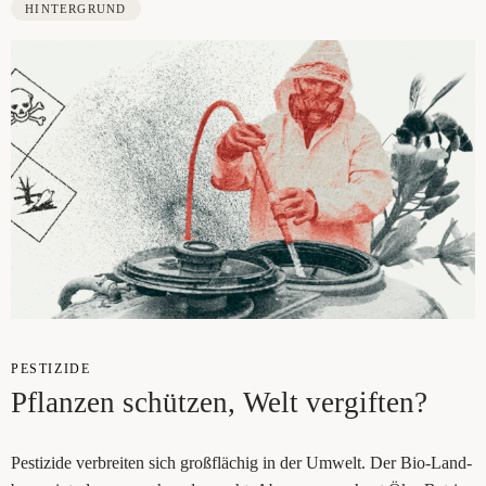
HINTERGRUND
PES­TI­ZI­DE
Pflan­zen schüt­zen, Welt vergiften?
Pes­ti­zi­de ver­brei­ten sich groß­flä­chig in der Umwelt. Der Bio-Land­