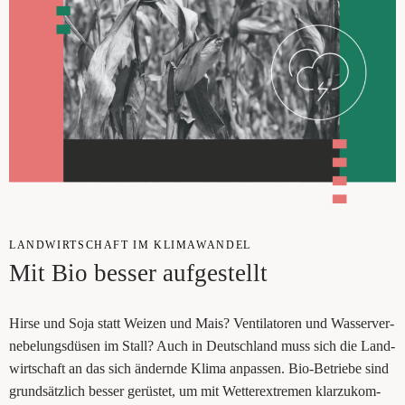
LAND­WIRT­SCHAFT IM KLI­MA­WAN­DEL
Mit Bio bes­ser aufgestellt
Hir­se und Soja statt Wei­zen und Mais? Ven­ti­la­to­ren und Was­ser­ver­
ne­be­lungs­dü­sen im Stall? Auch in Deutsch­land muss sich die Land­
wirt­schaft an das sich ändern­de Kli­ma anpas­sen. Bio-Betrie­be sind
grund­sätz­lich bes­ser gerüs­tet, um mit Wet­ter­ex­tre­men klar­zu­kom­