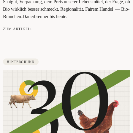
Saat­gut, Ver­pa­ckung, dem Preis unse­rer Lebens­mit­tel, der Fra­ge, ob
Bio wirk­lich bes­ser schmeckt, ­Regio­na­li­tät, Fai­rem Han­del — Bio-
Bran­chen-Dau­er­bren­ner bis heute.
ZUM ARTIKEL›
HINTERGRUND