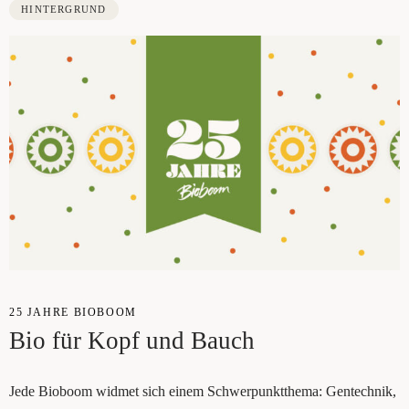
HINTERGRUND
25 JAH­RE BIO­BOOM
Bio für Kopf und Bauch
Jede Bio­boom wid­met sich einem Schwer­punkt­the­ma: Gen­tech­nik,