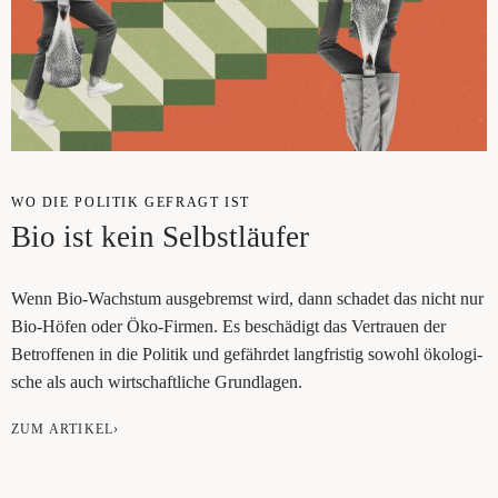
WO DIE POLI­TIK GEFRAGT IST
Bio ist kein Selbstläufer
Wenn Bio-Wachs­tum aus­ge­bremst wird, dann scha­det das nicht nur
Bio-Höfen oder Öko-Fir­men. Es beschä­digt das Ver­trau­en der
Betrof­fe­nen in die Poli­tik und gefähr­det lang­fris­tig sowohl öko­lo­gi­
sche als auch wirt­schaft­li­che Grundlagen.
ZUM ARTIKEL›