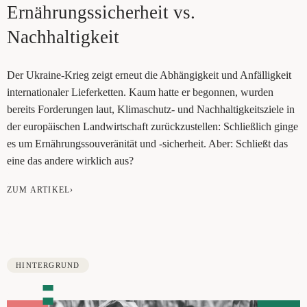
Ernäh­rungs­si­cher­heit vs.
Nachhaltigkeit
Der Ukrai­ne-Krieg zeigt erneut die Abhän­gig­keit und Anfäl­lig­keit
inter­na­tio­na­ler Lie­fer­ket­ten. Kaum hat­te er begon­nen, wur­den
bereits For­de­run­gen laut, Kli­ma­schutz- und Nach­hal­tig­keits­zie­le in
der euro­päi­schen Land­wirt­schaft zurück­zu­stel­len: Schließ­lich gin­ge
es um Ernäh­rungs­sou­ve­rä­ni­tät und ‑sicher­heit. Aber: Schließt das
eine das ande­re wirk­lich aus?
ZUM ARTIKEL›
HINTERGRUND