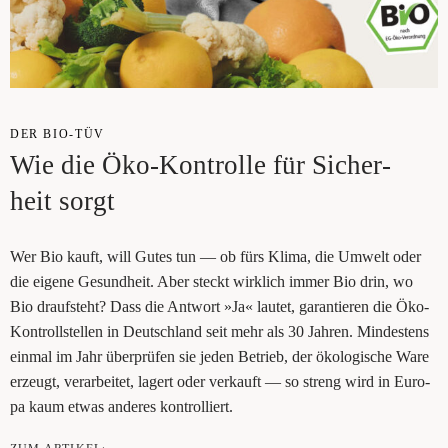
DER BIO-TÜV
Wie die Öko-Kon­trol­le für Sicher­
heit sorgt
Wer Bio kauft, will Gutes tun — ob fürs Kli­ma, die Umwelt oder
die eige­ne Gesund­heit. Aber steckt wirk­lich immer Bio drin, wo
Bio drauf­steht? Dass die Ant­wort »Ja« lau­tet, garan­tie­ren die Öko-
Kon­troll­stel­len in Deutsch­land seit mehr als 30 Jah­ren. Min­des­tens
ein­mal im Jahr über­prü­fen sie jeden Betrieb, der öko­lo­gi­sche Ware
erzeugt, ver­ar­bei­tet, lagert oder ver­kauft — so streng wird in Euro­
pa kaum etwas ande­res kontrolliert.