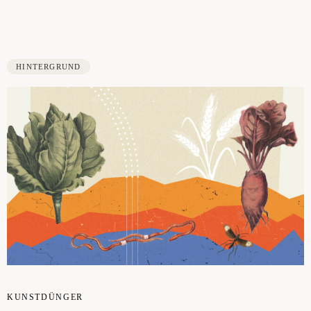
HINTERGRUND
KUNST­DÜN­GER