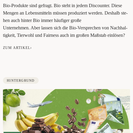
Bio-Pro­duk­te sind gefragt. Bio steht in jedem Dis­coun­ter. Die­se
Men­gen an Lebens­mit­teln müs­sen pro­du­ziert wer­den. Des­halb ste­
hen auch hin­ter Bio immer häu­fi­ger große
Unter­neh­men. Aber las­sen sich die Bio-Ver­spre­chen von Nach­hal­
tig­keit, Tier­wohl und Fair­ness auch im gro­ßen Maß­stab einlösen?
ZUM ARTIKEL›
HINTERGRUND