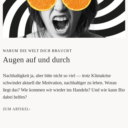
WAR­UM DIE WELT DICH BRAUCHT
Augen auf und durch
Nach­hal­tig­keit ja, aber bit­te nicht so viel — trotz Kli­ma­kri­se
schwin­det aktu­ell die Moti­va­ti­on, nach­hal­ti­ger zu leben. Wor­an
liegt das? Wie kom­men wir wie­der ins Han­deln? Und wie kann Bio
dabei helfen?
ZUM ARTIKEL›