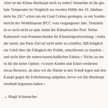
Aber ist das Kli­ma überhaupt noch zu ret­ten? Immer­hin ist die glo­
ba­le Tem­pe­ra­tur im Ver­gleich zur zwei­ten Hälf­te des 19. Jahr­hun­
derts bis 2017 schon um ein Grad Cel­si­us gestie­gen, so ein Son­der­
be­richt des Welt­kli­ma­rats IPCC vom ver­gan­ge­nen Jahr. Trotz­dem
ist es noch nicht zu spät, meint der Kli­ma­for­scher Prof. Ste­fan
Rahmstorf vom Pots­dam-Insti­tut für Kli­ma­fol­gen­for­schung: »Jeder,
der meint, das Paris-Ziel sei nicht mehr zu schaf­fen, fällt ledig­lich
ein Urteil über die Fähig­keit der Poli­tik, ent­schlos­sen zu han­deln –
und nicht über die natur­wis­sen­schaft­li­chen Fak­ten.« Nichts zu tun
ist für ihn kei­ne Opti­on: »Unse­re Kin­der und Enkel ver­die­nen
etwas Bes­se­res, als dass wir die Hän­de in den Schoß legen und den
Kampf gegen die Erd­er­hit­zung auf­ge­ben, bevor wir ihn überhaupt
ernst­haft begon­nen haben.«
→ Bir­git Schumacher