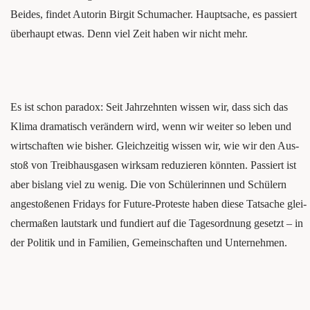
Bei­des, fin­det Autorin Bir­git Schu­ma­cher. Haupt­sa­che, es pas­siert
überhaupt etwas. Denn viel Zeit haben wir nicht mehr.
Es ist schon para­dox: Seit Jahr­zehn­ten wis­sen wir, dass sich das
Kli­ma dra­ma­tisch ver­än­dern wird, wenn wir wei­ter so leben und
wirt­schaf­ten wie bis­her. Gleich­zei­tig wis­sen wir, wie wir den Aus­
stoß von Treib­haus­ga­sen wirk­sam redu­zie­ren könn­ten. Pas­siert ist
aber bis­lang viel zu wenig. Die von Schülerinnen und Schülern
ange­sto­ße­nen Fri­days for Future-Pro­tes­te haben die­se Tat­sa­che glei­
cher­ma­ßen laut­stark und fun­diert auf die Tages­ord­nung gesetzt – in
der Poli­tik und in Fami­li­en, Gemein­schaf­ten und Unternehmen.