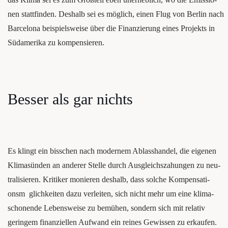
nen statt­fin­den. Des­halb sei es mög­lich, einen Flug von Ber­lin nach
Bar­ce­lo­na bei­spiels­wei­se über die Finan­zie­rung eines Pro­jekts in
Südamerika zu kompensieren.
Bes­ser als gar nichts
Es klingt ein biss­chen nach moder­nem Ablass­han­del, die eige­nen
Klimasünden an ande­rer Stel­le durch Aus­gleichs­za­hun­gen zu neu­
tra­li­sie­ren. Kri­ti­ker monie­ren des­halb, dass sol­che Kom­pen­sa­ti­
onsm glich­kei­ten dazu ver­lei­ten, sich nicht mehr um eine kli­ma­
scho­nen­de Lebens­wei­se zu bemühen, son­dern sich mit rela­tiv
gerin­gem finan­zi­el­len Auf­wand ein rei­nes Gewis­sen zu erkau­fen.