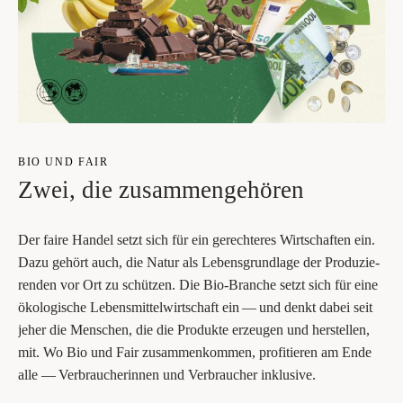
BIO UND FAIR
Zwei, die zusammengehören
Der fai­re Han­del setzt sich für ein gerech­te­res Wirt­schaf­ten ein.
Dazu gehört auch, die Natur als Lebens­grund­la­ge der Pro­du­zie­
ren­den vor Ort zu schüt­zen. Die Bio-Bran­che setzt sich für eine
öko­lo­gi­sche Lebens­mit­tel­wirt­schaft ein — und denkt dabei seit
jeher die Men­schen, die die Pro­duk­te erzeu­gen und her­stel­len,
mit. Wo Bio und Fair zusam­men­kom­men, pro­fi­tie­ren am Ende
alle — Ver­brau­che­rin­nen und Ver­brau­cher inklusive.