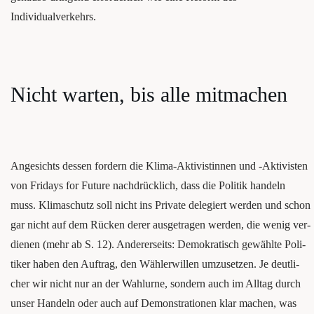
Individualverkehrs.
Nicht war­ten, bis alle mitmachen
Ange­sichts des­sen for­dern die Kli­ma-Akti­vis­tin­nen und ‑Akti­vis­ten
von Fri­days for Future nachdrücklich, dass die Poli­tik han­deln
muss. Kli­ma­schutz soll nicht ins Pri­va­te dele­giert wer­den und schon
gar nicht auf dem Rücken derer aus­ge­tra­gen wer­den, die wenig ver­
die­nen (mehr ab S. 12). Ande­rer­seits: Demo­kra­tisch gewähl­te Poli­
ti­ker haben den Auf­trag, den Wäh­ler­wil­len umzu­set­zen. Je deut­li­
cher wir nicht nur an der Wahl­ur­ne, son­dern auch im All­tag durch
unser Han­deln oder auch auf Demons­tra­tio­nen klar machen, was