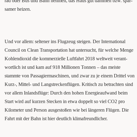
rad oder Bus und Bahn neh­men, das Haus gut däm­men bzw. spar­
sa­mer heizen.
Und vor allem: sel­te­ner ins Flug­zeug stei­gen. Der Inter­na­tio­nal
Coun­cil on Clean Trans­por­ta­ti­on hat unter­sucht, für wel­che Men­ge
Koh­len­di­oxid die kom­mer­zi­el­le Luft­fahrt 2018 welt­weit ver­ant­
wort­lich ist und kam auf 918 Mil­lio­nen Ton­nen – das meis­te
stamm­te von Pas­sa­gier­ma­schi­nen, und zwar zu je einem Drit­tel von
Kurz‑, Mit­tel- und Langstreckenflügen. Kri­tisch zu betrach­ten sind
vor allem Inlandsflüge: Durch den hohen Ener­gie­auf­wand beim
Start wird auf kur­zen Ste­cken in etwa dop­pelt so viel CO2 pro
Kilo­me­ter und Per­son aus­ge­sto­ßen wie bei län­ge­ren Flügen. Die
Fahrt mit der Bahn ist hier deut­lich klimafreundlicher.