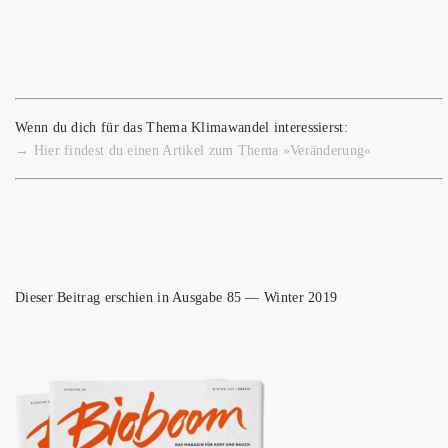
Wenn du dich für das The­ma Kli­ma­wan­del interessierst:
→ Hier fin­dest du einen Arti­kel zum The­ma »Ver­än­de­rung«
Die­ser Bei­trag erschien in Aus­ga­be 85 — Win­ter 2019