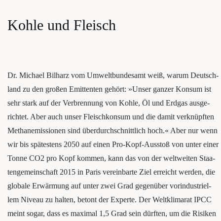
Koh­le und Fleisch
Dr. Micha­el Bil­harz vom Umwelt­bun­des­amt weiß, war­um Deutsch­
land zu den gro­ßen Emit­ten­ten gehört: »Unser gan­zer Kon­sum ist
sehr stark auf der Ver­bren­nung von Koh­le, Öl und Erd­gas aus­ge­
rich­tet. Aber auch unser Fleisch­kon­sum und die damit verknüpften
Methan­emis­sio­nen sind überdurchschnittlich hoch.« Aber nur wenn
wir bis spä­tes­tens 2050 auf einen Pro-Kopf-Aus­stoß von unter einer
Ton­ne CO2 pro Kopf kom­men, kann das von der welt­wei­ten Staa­
ten­ge­mein­schaft 2015 in Paris ver­ein­bar­te Ziel erreicht wer­den, die
glo­ba­le Erwär­mung auf unter zwei Grad gegenüber vor­in­dus­tri­el­
lem Niveau zu hal­ten, betont der Exper­te. Der Welt­kli­ma­rat IPCC
meint sogar, dass es maxi­mal 1,5 Grad sein dürften, um die Risi­ken