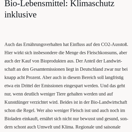
Bio-Lebens­mit­tel: Kli­ma­schutz
inklusive
Auch das Ernäh­rungs­ver­hal­ten hat Ein­fluss auf den CO2-Aus­stoß.
Hier wirkt sich ins­be­son­de­re die Men­ge des Fleisch­kon­sums, aber
auch der Kauf von Bio­pro­duk­ten aus. Der Anteil der Land­wirt­
schaft an den Gesamt­emis­sio­nen liegt in Deutsch­land zwar nur bei
knapp acht Pro­zent. Aber auch in die­sem Bereich soll lang­fris­tig
etwa ein Drit­tel der Emis­sio­nen ein­ge­spart wer­den. Und das geht
nur, wenn deut­lich weni­ger Tie­re gehal­ten wer­den und auf
Kunstdünger ver­zich­tet wird. Bei­des ist in der Bio-Land­wirt­schaft
schon die Regel. Wer also weni­ger Fleisch isst und auch noch im
Bio­la­den ein­kauft, ernährt sich nicht nur bewusst und gesund, son­
dern schont auch Umwelt und Kli­ma. Regio­na­le und sai­so­na­le