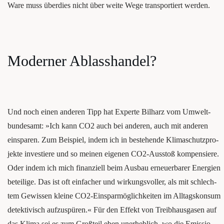
Ware muss überdies nicht über wei­te Wege trans­por­tiert werden.
Moder­ner Ablasshandel?
Und noch einen ande­ren Tipp hat Exper­te Bil­harz vom Umwelt­
bun­des­amt: »Ich kann CO2 auch bei ande­ren, auch mit ande­ren
ein­spa­ren. Zum Bei­spiel, indem ich in bestehen­de Kli­ma­schutz­pro­
jek­te inves­tie­re und so mei­nen eige­nen CO2-Aus­stoß kom­pen­sie­re.
Oder indem ich mich finan­zi­ell beim Aus­bau erneu­er­ba­rer Ener­gien
betei­li­ge. Das ist oft ein­fa­cher und wir­kungs­vol­ler, als mit schlech­
tem Gewis­sen klei­ne CO2-Ein­spar­mög­lich­kei­ten im All­tags­kon­sum
detek­ti­visch aufzuspüren.« Für den Effekt von Treib­haus­ga­sen auf
das Kli­ma sei es zum Groß­teil eben uner­heb­lich, wo die Emis­sio­