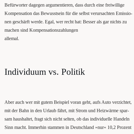
Befürworter dage­gen argu­men­tie­ren, dass durch eine frei­wil­li­ge
Kom­pen­sa­ti­on das Bewusst­sein für die selbst ver­ur­sach­ten Emis­sio­
nen geschärft wer­de. Egal, wer recht hat: Bes­ser als gar nichts zu
machen sind Kompensationszahlungen
allemal.
Indi­vi­du­um vs. Politik
Aber auch wer mit gutem Bei­spiel vor­an geht, aufs Auto ver­zich­tet,
mit der Bahn in den Urlaub fährt, mit Strom und Heiz­wär­me spar­
sam haus­hal­tet, fragt sich nicht sel­ten, ob das indi­vi­du­el­le Han­deln
Sinn macht. Immer­hin stam­men in Deutsch­land »nur« 10,2 Pro­zent