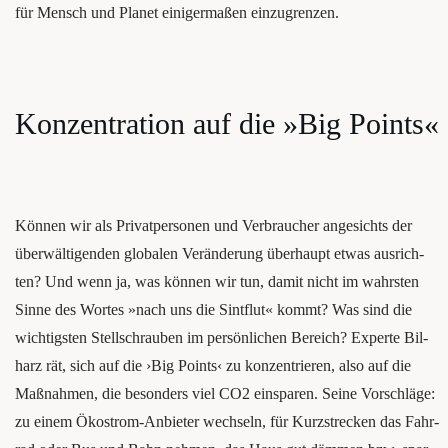
für Mensch und Pla­net eini­ger­ma­ßen einzugrenzen.
Kon­zen­tra­ti­on auf die »Big Points«
Kön­nen wir als Pri­vat­per­so­nen und Ver­brau­cher ange­sichts der
überwältigenden glo­ba­len Ver­än­de­rung überhaupt etwas aus­rich­
ten? Und wenn ja, was kön­nen wir tun, damit nicht im wahrs­ten
Sin­ne des Wor­tes »nach uns die Sint­flut« kommt? Was sind die
wich­tigs­ten Stell­schrau­ben im per­sön­li­chen Bereich? Exper­te Bil­
harz rät, sich auf die ›Big Points‹ zu kon­zen­trie­ren, also auf die
Maß­nah­men, die beson­ders viel CO2 ein­spa­ren. Sei­ne Vor­schlä­ge:
zu einem Öko­strom-Anbie­ter wech­seln, für Kurz­stre­cken das Fahr­