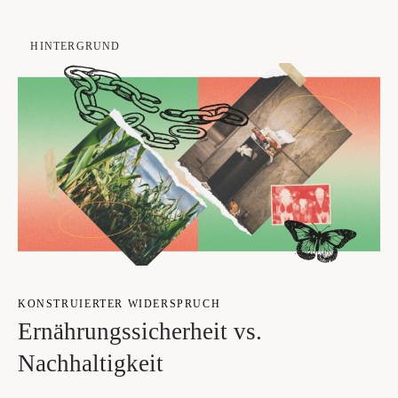
HINTERGRUND
KON­STRU­IER­TER WIDER­SPRUCH
Ernäh­rungs­si­cher­heit vs.
Nachhaltigkeit