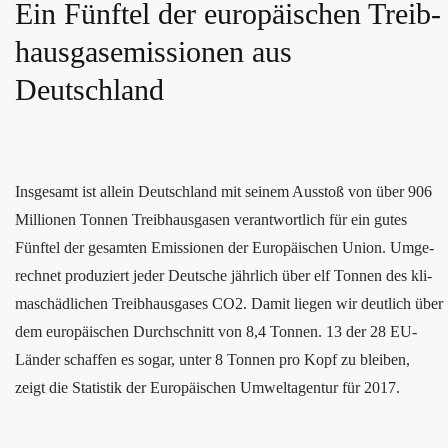
Ein Fünf­tel der euro­päi­schen Treib­
haus­gas­emis­sio­nen aus
Deutschland
Ins­ge­samt ist allein Deutsch­land mit sei­nem Aus­stoß von über 906
Mil­lio­nen Ton­nen Treib­haus­ga­sen ver­ant­wort­lich für ein gutes
Fünftel der gesam­ten Emis­sio­nen der Euro­päi­schen Uni­on. Umge­
rech­net pro­du­ziert jeder Deut­sche jähr­lich über elf Ton­nen des kli­
ma­schäd­li­chen Treib­haus­ga­ses CO2. Damit lie­gen wir deut­lich über
dem euro­päi­schen Durch­schnitt von 8,4 Ton­nen. 13 der 28 EU-
Län­der schaf­fen es sogar, unter 8 Ton­nen pro Kopf zu blei­ben,
zeigt die Sta­tis­tik der Euro­päi­schen Umwelt­agen­tur für 2017.