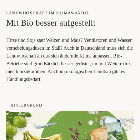
LAND­WIRT­SCHAFT IM KLI­MA­WAN­DEL
Mit Bio bes­ser aufgestellt
Hir­se und Soja statt Wei­zen und Mais? Ven­ti­la­to­ren und Was­ser­
ver­ne­be­lungs­dü­sen im Stall? Auch in Deutsch­land muss sich die
Land­wirt­schaft an das sich ändern­de Kli­ma anpas­sen. Bio-
Betrie­be sind grund­sätz­lich bes­ser gerüs­tet, um mit Wet­ter­ex­tre­
men klar­zu­kom­men. Auch im öko­lo­gi­schen Land­bau gibt es
Handlungsbedarf.
HINTERGRUND