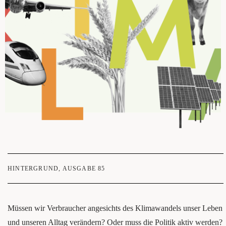
HINTERGRUND
,
AUSGABE 85
Müssen wir Ver­brau­cher ange­sichts des Kli­ma­wan­dels unser Leben
und unse­ren All­tag ver­än­dern? Oder muss die Poli­tik aktiv wer­den?