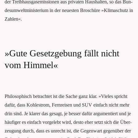
der Treib­haus­gas­emis­sio­nen aus pri­va­ten Haus­hal­ten, so das Bun­
des­um­welt­mi­nis­te­ri­um in der neu­es­ten Broschüre »Kli­ma­schutz in
Zahlen«.
»Gute Gesetz­ge­bung fällt nicht
vom Himmel«
Phi­lo­so­phisch betrach­tet ist die Sache ganz klar. »Vie­les spricht
dafür, dass Koh­lestrom, Fern­rei­sen und SUV ein­fach nicht mehr
drin sind. Je kla­rer das gesagt, je bes­ser dafür argu­men­tiert und je
häu­fi­ger es ein­fach vor­ge­lebt wird, des­to eher setzt sich die Über­
zeu­gung durch, dass es unrecht ist, die Gegen­wart gegenüber der