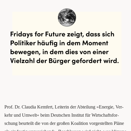
Prof. Dr. Clau­dia Kem­fert, Lei­te­rin der Abtei­lung »Ener­gie, Ver­
kehr und Umwelt« beim Deut­schen Insti­tut für Wirt­schafts­for­
schung beur­teilt die von der gro­ßen Koali­ti­on vor­ge­stell­ten Plä­ne