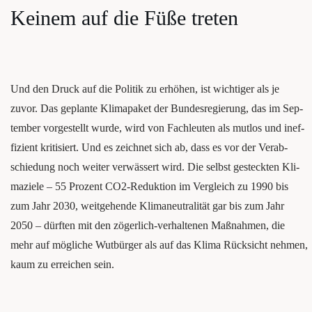
Kei­nem auf die Füße treten
Und den Druck auf die Poli­tik zu erhö­hen, ist wich­ti­ger als je
zuvor. Das geplan­te Kli­ma­pa­ket der Bun­des­re­gie­rung, das im Sep­
tem­ber vor­ge­stellt wur­de, wird von Fach­leu­ten als mut­los und inef­
fi­zi­ent kri­ti­siert. Und es zeich­net sich ab, dass es vor der Ver­ab­
schie­dung noch wei­ter ver­wäs­sert wird. Die selbst gesteck­ten Kli­
ma­zie­le – 55 Pro­zent CO2-Reduk­ti­on im Ver­gleich zu 1990 bis
zum Jahr 2030, weit­ge­hen­de Kli­ma­neu­tra­li­tät gar bis zum Jahr
2050 – dürften mit den zöger­lich-ver­hal­te­nen Maß­nah­men, die
mehr auf mög­li­che Wutbürger als auf das Kli­ma Rücksicht neh­men,
kaum zu errei­chen sein.