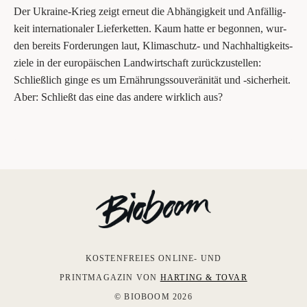
Der Ukrai­ne-Krieg zeigt erneut die Abhän­gig­keit und Anfäl­lig­
keit inter­na­tio­na­ler Lie­fer­ket­ten. Kaum hat­te er begon­nen, wur­
den bereits For­de­run­gen laut, Kli­ma­schutz- und Nach­hal­tig­keits­
zie­le in der euro­päi­schen Land­wirt­schaft zurück­zu­stel­len:
Schließ­lich gin­ge es um Ernäh­rungs­sou­ve­rä­ni­tät und ‑sicher­heit.
Aber: Schließt das eine das ande­re wirk­lich aus?
KOSTENFREIES ONLINE- UND
PRINTMAGAZIN VON
HARTING & TOVAR
© BIOBOOM 2026