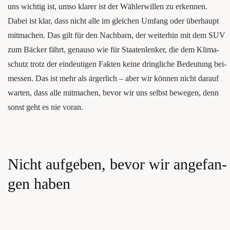
uns wich­tig ist, umso kla­rer ist der Wäh­ler­wil­len zu erken­nen.
Dabei ist klar, dass nicht alle im glei­chen Umfang oder überhaupt
mit­ma­chen. Das gilt für den Nach­barn, der wei­ter­hin mit dem SUV
zum Bäcker fährt, genau­so wie für Staa­ten­len­ker, die dem Kli­ma­
schutz trotz der ein­deu­ti­gen Fak­ten kei­ne dring­li­che Bedeu­tung bei­
mes­sen. Das ist mehr als ärger­lich – aber wir kön­nen nicht dar­auf
war­ten, dass alle mit­ma­chen, bevor wir uns selbst bewe­gen, denn
sonst geht es nie voran.
Nicht auf­ge­ben, bevor wir ange­fan­
gen haben