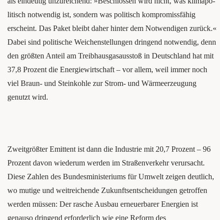
als ein­deu­tig unzu­rei­chend: »Beschlos­sen wird nicht, was kli­ma­po­
li­tisch not­wen­dig ist, son­dern was poli­tisch kom­pro­miss­fä­hig
erscheint. Das Paket bleibt daher hin­ter dem Not­wen­di­gen zurück.«
Dabei sind poli­ti­sche Wei­chen­stel­lun­gen drin­gend not­wen­dig, denn
den größ­ten Anteil am Treib­haus­gas­aus­stoß in Deutsch­land hat mit
37,8 Pro­zent die Ener­gie­wirt­schaft – vor allem, weil immer noch
viel Braun- und Stein­koh­le zur Strom- und Wär­me­er­zeu­gung
genutzt wird.
Zweit­größ­ter Emit­tent ist dann die Indus­trie mit 20,7 Pro­zent – 96
Pro­zent davon wie­der­um wer­den im Stra­ßen­ver­kehr ver­ur­sacht.
Die­se Zah­len des Bun­des­mi­nis­te­ri­ums für Umwelt zei­gen deut­lich,
wo muti­ge und weit­rei­chen­de Zukunfts­ent­schei­dun­gen getrof­fen
wer­den müssen: Der rasche Aus­bau erneu­er­ba­rer Ener­gien ist
genau­so drin­gend erfor­der­lich wie eine Reform des