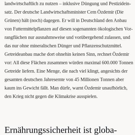
land­wirt­schaft­lich zu nut­zen – inklu­si­ve Dün­gung und Pes­ti­zid­ein­
satz. Der deut­sche Land­wirt­schafts­mi­nis­ter Cem Özd­emir (Die
Grü­nen) hält (noch) dage­gen. Er will in Deutsch­land den Anbau
von Fut­ter­mit­tel­pflan­zen auf die­sen soge­nann­ten öko­lo­gi­schen Vor­
rang­flä­chen nur aus­nahms­wei­se und vor­über­ge­hend zulas­sen, und
das nur ohne mine­ra­li­schen Dün­ger und Pflan­zen­schutz­mit­tel.
Getrei­de­an­bau mache dort ohne­hin kei­nen Sinn, rech­net Özd­emir
vor: All die­se Flä­chen zusam­men wür­den maxi­mal 600.000 Ton­nen
Getrei­de lie­fern. Eine Men­ge, die nach viel klingt, ange­sichts der
gesam­ten deut­schen Jah­res­ern­te von 45 Mil­lio­nen Ton­nen aber
kaum ins Gewicht fällt. Man dür­fe, warnt Özd­emir unauf­hör­lich,
den Krieg nicht gegen die Kli­ma­kri­se ausspielen.
Ernäh­rungs­si­cher­heit ist glo­ba­