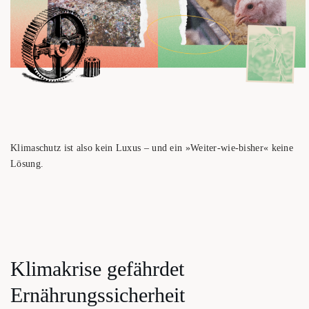
Kli­ma­schutz ist also kein Luxus – und ein »Wei­ter-wie-bis­her« kei­ne
Lösung.
Kli­ma­kri­se gefähr­det
Ernährungssicherheit