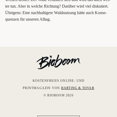
ter tun. Aber in wel­che Rich­tung? Dar­über wird viel dis­ku­tiert.
Übri­gens: Eine nach­hal­ti­ge­re Wald­nut­zung hät­te auch Kon­se­
quen­zen für unse­ren Alltag.
KOSTENFREIES ONLINE- UND
PRINTMAGAZIN VON
HARTING & TOVAR
© BIOBOOM 2026