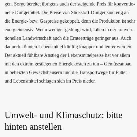
gen. Sor­ge berei­tet übri­gens auch der stei­gen­de Preis für kon­ven­tio­
nel­le Dün­ge­mit­tel. Die Prei­se von Stick­stoff-Dün­ger sind eng an
die Ener­gie- bzw. Gas­prei­se gekop­pelt, denn die Pro­duk­ti­on ist sehr
ener­gie­in­ten­siv. Wenn weni­ger gedüngt wird, fal­len in der kon­ven­
tio­nel­len Land­wirt­schaft auch die Ern­te­er­trä­ge gerin­ger aus. Auch
dadurch könn­ten Lebens­mit­tel künf­tig knap­per und teu­rer wer­den.
Der aktu­ell fühl­ba­re Anstieg der Lebens­mit­tel­prei­se hat vor allem
mit den extrem gestie­ge­nen Ener­gie­kos­ten zu tun – Gemü­se­an­bau
in beheiz­ten Gewächs­häu­sern und die Trans­port­we­ge für Fut­ter-
und Lebens­mit­tel schla­gen sich im Preis nieder.
Umwelt- und Kli­ma­schutz: bit­te
hin­ten anstellen