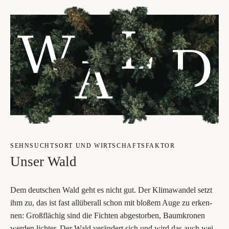
SEHN­SUCHTS­ORT UND WIRT­SCHAFTS­FAK­TOR
Unser Wald
Dem deut­schen Wald geht es nicht gut. Der Kli­ma­wan­del setzt
ihm zu, das ist fast all­über­all schon mit blo­ßem Auge zu erken­
nen: Groß­flä­chig sind die Fich­ten abge­stor­ben, Baum­kro­nen
wer­den lich­ter. Der Wald ver­än­dert sich und wird das auch wei­