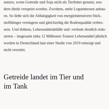
nut­zen, wenn Getrei­de und Soja nicht als Tier­fut­ter genutzt, son­
dern direkt ver­speist wer­den. Zwei­tens, mehr Legu­mi­no­sen anbau­
en. So lie­ße sich die Abhän­gig­keit von ener­gie­in­ten­si­vem Stick­
stoff­dün­ger ver­rin­gern und gleich­zei­tig die Boden­qua­li­tät ver­bes­
sern. Und drit­tens, Lebens­mit­tel­ab­fäl­le und ‑ver­lus­te deut­lich redu­
zie­ren – ins­ge­samt zir­ka 12 Mil­lio­nen Ton­nen Lebens­mit­tel jähr­lich
wer­den in Deutsch­land laut einer Stu­die von 2019 ent­sorgt und
nicht verzehrt.
Getrei­de lan­det im Tier und
im Tank