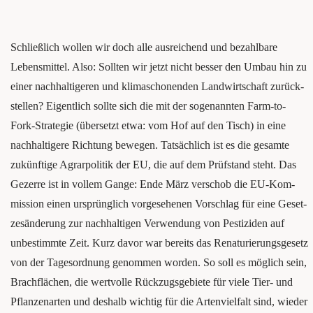
Schließ­lich wol­len wir doch alle aus­rei­chend und bezahl­ba­re
Lebens­mit­tel. Also: Soll­ten wir jetzt nicht bes­ser den Umbau hin zu
einer nach­hal­ti­ge­ren und kli­ma­scho­nen­den Land­wirt­schaft zurück­
stel­len? Eigent­lich soll­te sich die mit der soge­nann­ten Farm-to-
Fork-Stra­te­gie (über­setzt etwa: vom Hof auf den Tisch) in eine
nach­hal­ti­ge­re Rich­tung bewe­gen. Tat­säch­lich ist es die gesam­te
zukünf­ti­ge Agrar­po­li­tik der EU, die auf dem Prüf­stand steht. Das
Gezer­re ist in vol­lem Gan­ge: Ende März ver­schob die EU-Kom­
mis­si­on einen ursprüng­lich vor­ge­se­he­nen Vor­schlag für eine Geset­
zes­än­de­rung zur nach­hal­ti­gen Ver­wen­dung von Pes­ti­zi­den auf
unbe­stimm­te Zeit. Kurz davor war bereits das Rena­tu­rie­rungs­ge­setz
von der Tages­ord­nung genom­men wor­den. So soll es mög­lich sein,
Brach­flä­chen, die wert­vol­le Rück­zugs­ge­bie­te für vie­le Tier- und
Pflan­zen­ar­ten und des­halb wich­tig für die Arten­viel­falt sind, wie­der