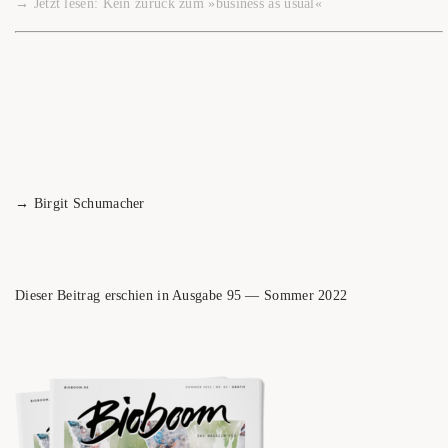
→ Jetzt lesen: Kein zurück zum »busi­ness as usual«
→ Bir­git Schumacher
Die­ser Bei­trag erschien in Aus­ga­be 95 — Som­mer 2022