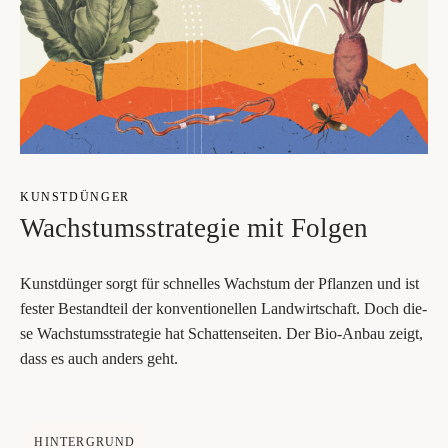
KUNST­DÜN­GER
Wachs­tums­stra­te­gie mit Folgen
Kunst­dün­ger sorgt für schnel­les Wachs­tum der Pflan­zen und ist
fes­ter Bestand­teil der kon­ven­tio­nel­len Land­wirt­schaft. Doch die­
se Wachs­tums­stra­te­gie hat Schat­ten­sei­ten. Der Bio-Anbau zeigt,
dass es auch anders geht.
HINTERGRUND