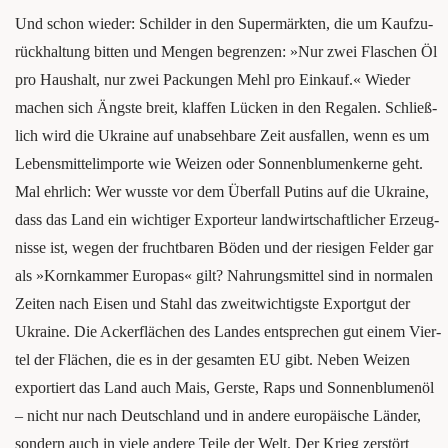
Und schon wie­der: Schil­der in den Super­märk­ten, die um Kauf­zu­
rück­hal­tung bit­ten und Men­gen begren­zen: »Nur zwei Fla­schen Öl
pro Haus­halt, nur zwei Packun­gen Mehl pro Ein­kauf.« Wie­der
machen sich Ängs­te breit, klaf­fen Lücken in den Rega­len. Schließ­
lich wird die Ukrai­ne auf unab­seh­ba­re Zeit aus­fal­len, wenn es um
Lebens­mit­tel­im­por­te wie Wei­zen oder Son­nen­blu­men­ker­ne geht.
Mal ehr­lich: Wer wuss­te vor dem Über­fall Putins auf die Ukrai­ne,
dass das Land ein wich­ti­ger Expor­teur land­wirt­schaft­li­cher Erzeug­
nis­se ist, wegen der frucht­ba­ren Böden und der rie­si­gen Fel­der gar
als »Korn­kam­mer Euro­pas« gilt? Nah­rungs­mit­tel sind in nor­ma­len
Zei­ten nach Eisen und Stahl das zweit­wich­tigs­te Export­gut der
Ukrai­ne. Die Acker­flä­chen des Lan­des ent­spre­chen gut einem Vier­
tel der Flä­chen, die es in der gesam­ten EU gibt. Neben Wei­zen
expor­tiert das Land auch Mais, Gers­te, Raps und Son­nen­blu­men­öl
– nicht nur nach Deutsch­land und in ande­re euro­päi­sche Län­der,
son­dern auch in vie­le ande­re Tei­le der Welt. Der Krieg zer­stört