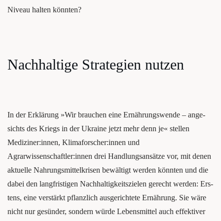
Niveau hal­ten könnten?
Nach­hal­ti­ge Stra­te­gien nutzen
In der Erklä­rung »Wir brau­chen eine Ernäh­rungs­wen­de – ange­
sichts des Kriegs in der Ukrai­ne jetzt mehr denn je« stel­len
Mediziner:innen, Klimaforscher:innen und
Agrarwissenschaftler:innen drei Hand­lungs­an­sät­ze vor, mit denen
aktu­el­le Nah­rungs­mit­tel­kri­sen bewäl­tigt wer­den könn­ten und die
dabei den lang­fris­ti­gen Nach­hal­tig­keits­zie­len gerecht wer­den: Ers­
tens, eine ver­stärkt pflanz­lich aus­ge­rich­te­te Ernäh­rung. Sie wäre
nicht nur gesün­der, son­dern wür­de Lebens­mit­tel auch effek­ti­ver