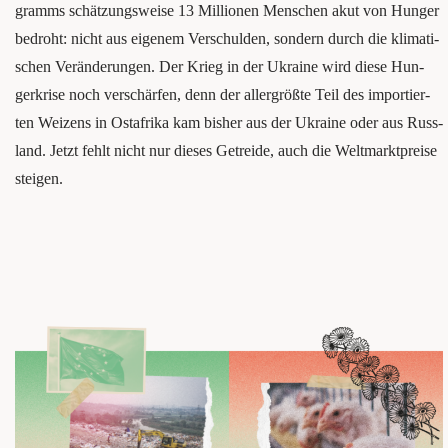
gramms schät­zungs­wei­se 13 Mil­lio­nen Men­schen akut von Hun­ger
bedroht: nicht aus eige­nem Ver­schul­den, son­dern durch die kli­ma­ti­
schen Ver­än­de­run­gen. Der Krieg in der Ukrai­ne wird die­se Hun­
ger­kri­se noch ver­schär­fen, denn der aller­größ­te Teil des impor­tier­
ten Wei­zens in Ost­afri­ka kam bis­her aus der Ukrai­ne oder aus Russ­
land. Jetzt fehlt nicht nur die­ses Getrei­de, auch die Welt­markt­prei­se
steigen.