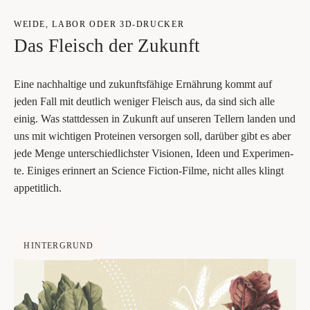
WEI­DE, LABOR ODER 3D-DRU­CKER
Das Fleisch der Zukunft
Eine nach­hal­ti­ge und zukunfts­fä­hi­ge Ernäh­rung kommt auf
jeden Fall mit deut­lich weni­ger Fleisch aus, da sind sich alle
einig. Was statt­des­sen in Zukunft auf unse­ren Tel­lern lan­den und
uns mit wich­ti­gen Pro­te­inen ver­sor­gen soll, dar­über gibt es aber
jede Men­ge unter­schied­lichs­ter Visio­nen, Ideen und Expe­ri­men­
te. Eini­ges erin­nert an Sci­ence Fic­tion-Fil­me, nicht alles klingt
appetitlich.
HINTERGRUND