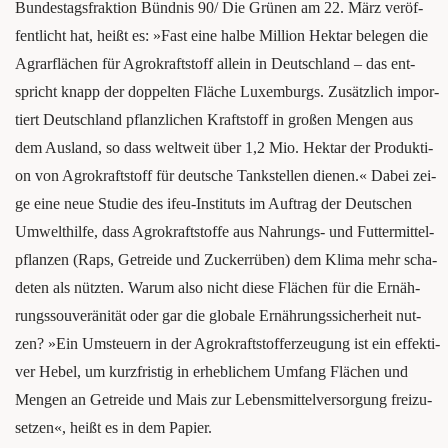
Bun­des­tags­frak­ti­on Bünd­nis 90/ Die Grü­nen am 22. März ver­öf­
fent­licht hat, heißt es: »Fast eine hal­be Mil­li­on Hekt­ar bele­gen die
Agrar­flä­chen für Agro­kraft­stoff allein in Deutsch­land – das ent­
spricht knapp der dop­pel­ten Flä­che Luxem­burgs. Zusätz­lich impor­
tiert Deutsch­land pflanz­li­chen Kraft­stoff in gro­ßen Men­gen aus
dem Aus­land, so dass welt­weit über 1,2 Mio. Hekt­ar der Pro­duk­ti­
on von Agro­kraft­stoff für deut­sche Tank­stel­len die­nen.« Dabei zei­
ge eine neue Stu­die des ifeu-Insti­tuts im Auf­trag der Deut­schen
Umwelt­hil­fe, dass Agro­kraft­stof­fe aus Nah­rungs- und Fut­ter­mit­tel­
pflan­zen (Raps, Getrei­de und Zucker­rü­ben) dem Kli­ma mehr scha­
de­ten als nütz­ten. War­um also nicht die­se Flä­chen für die Ernäh­
rungs­sou­ve­rä­ni­tät oder gar die glo­ba­le Ernäh­rungs­si­cher­heit nut­
zen? »Ein Umsteu­ern in der Agro­kraft­stoff­er­zeu­gung ist ein effek­ti­
ver Hebel, um kurz­fris­tig in erheb­li­chem Umfang Flä­chen und
Men­gen an Getrei­de und Mais zur Lebens­mit­tel­ver­sor­gung frei­zu­
set­zen«, heißt es in dem Papier.