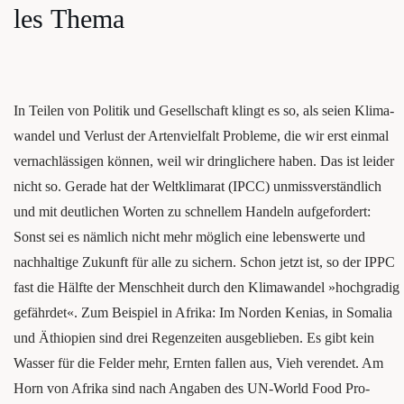
les Thema
In Tei­len von Poli­tik und Gesell­schaft klingt es so, als sei­en Kli­ma­
wan­del und Ver­lust der Arten­viel­falt Pro­ble­me, die wir erst ein­mal
ver­nach­läs­si­gen kön­nen, weil wir dring­li­che­re haben. Das ist lei­der
nicht so. Gera­de hat der Welt­kli­ma­rat (IPCC) unmiss­ver­ständ­lich
und mit deut­li­chen Wor­ten zu schnel­lem Han­deln auf­ge­for­dert:
Sonst sei es näm­lich nicht mehr mög­lich eine lebens­wer­te und
nach­hal­ti­ge Zukunft für alle zu sichern. Schon jetzt ist, so der IPPC
fast die Hälf­te der Mensch­heit durch den Kli­ma­wan­del »hoch­gra­dig
gefähr­det«. Zum Bei­spiel in Afri­ka: Im Nor­den Keni­as, in Soma­lia
und Äthio­pi­en sind drei Regen­zei­ten aus­ge­blie­ben. Es gibt kein
Was­ser für die Fel­der mehr, Ern­ten fal­len aus, Vieh ver­en­det. Am
Horn von Afri­ka sind nach Anga­ben des UN-World Food Pro­