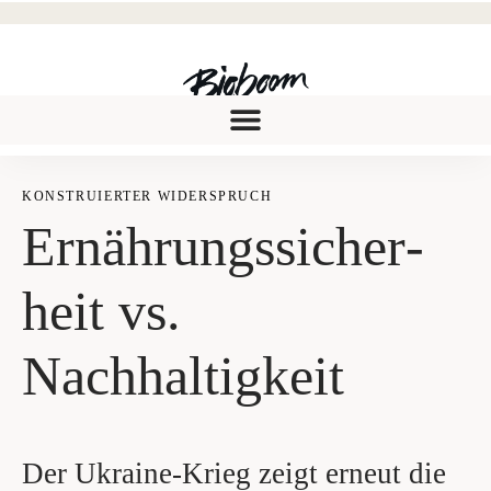
KON­STRU­IER­TER WIDER­SPRUCH
Ernäh­rungs­si­cher­
heit vs.
Nachhaltigkeit
Der Ukraine-Krieg zeigt erneut die