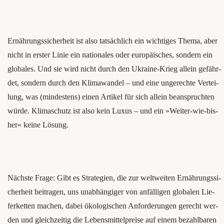
Ernäh­rungs­si­cher­heit ist also tat­säch­lich ein wich­ti­ges The­ma, aber
nicht in ers­ter Linie ein natio­na­les oder euro­päi­sches, son­dern ein
glo­ba­les. Und sie wird nicht durch den Ukrai­ne-Krieg allein gefähr­
det, son­dern durch den Kli­ma­wan­del – und eine unge­rech­te Ver­tei­
lung, was (min­des­tens) einen Arti­kel für sich allein bean­spruch­ten
wür­de. Kli­ma­schutz ist also kein Luxus – und ein »Wei­ter-wie-bis­
her« kei­ne Lösung.
Nächs­te Fra­ge: Gibt es Stra­te­gien, die zur welt­wei­ten Ernäh­rungs­si­
cher­heit bei­tra­gen, uns unab­hän­gi­ger von anfäl­li­gen glo­ba­len Lie­
fer­ket­ten machen, dabei öko­lo­gi­schen Anfor­de­run­gen gerecht wer­
den und gleich­zei­tig die Lebens­mit­tel­prei­se auf einem bezahl­ba­ren