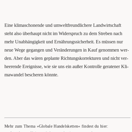
Eine kli­ma­scho­nen­de und umwelt­freund­li­che­re Land­wirt­schaft
steht also über­haupt nicht im Wider­spruch zu dem Stre­ben nach
mehr Unab­hän­gig­keit und Ernäh­rungs­si­cher­heit. Es müs­sen nur
neue Wege gegan­gen und Ver­än­de­run­gen in Kauf genom­men wer­
den. Aber das wären geplan­te Rich­tungs­kor­rek­tu­ren und nicht ver­
hee­ren­de Ereig­nis­se, wie sie uns ein außer Kon­trol­le gera­te­ner Kli­
ma­wan­del besche­ren könnte.
Mehr zum The­ma »Glo­ba­le Han­dels­ket­ten« fin­dest du hier: