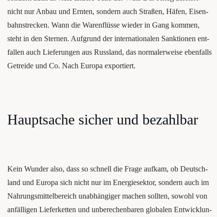
nicht nur Anbau und Ern­ten, son­dern auch Stra­ßen, Häfen, Eisen­
bahn­stre­cken. Wann die Waren­flüs­se wie­der in Gang kom­men,
steht in den Ster­nen. Auf­grund der inter­na­tio­na­len Sank­tio­nen ent­
fal­len auch Lie­fe­run­gen aus Russ­land, das nor­ma­ler­wei­se eben­falls
Getrei­de und Co. Nach Euro­pa exportiert.
Haupt­sa­che sicher und bezahlbar
Kein Wun­der also, dass so schnell die Fra­ge auf­kam, ob Deutsch­
land und Euro­pa sich nicht nur im Ener­gie­sek­tor, son­dern auch im
Nah­rungs­mit­tel­be­reich unab­hän­gi­ger machen soll­ten, sowohl von
anfäl­li­gen Lie­fer­ket­ten und unbe­re­chen­ba­ren glo­ba­len Ent­wick­lun­