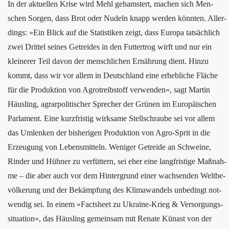
In der aktu­el­len Kri­se wird Mehl gehams­tert, machen sich Men­
schen Sor­gen, dass Brot oder Nudeln knapp wer­den könn­ten. Aller­
dings: »Ein Blick auf die Sta­tis­ti­ken zeigt, dass Euro­pa tat­säch­lich
zwei Drit­tel sei­nes Getrei­des in den Fut­ter­trog wirft und nur ein
klei­ne­rer Teil davon der mensch­li­chen Ernäh­rung dient. Hin­zu
kommt, dass wir vor allem in Deutsch­land eine erheb­li­che Flä­che
für die Pro­duk­ti­on von Agro­treib­stoff ver­wen­den«, sagt Mar­tin
Häus­ling, agrar­po­li­ti­scher Spre­cher der Grü­nen im Euro­päi­schen
Par­la­ment. Eine kurz­fris­tig wirk­sa­me Stell­schrau­be sei vor allem
das Umlen­ken der bis­he­ri­gen Pro­duk­ti­on von Agro-Sprit in die
Erzeu­gung von Lebens­mit­teln. Weni­ger Getrei­de an Schwei­ne,
Rin­der und Hüh­ner zu ver­füt­tern, sei eher eine lang­fris­ti­ge Maß­nah­
me – die aber auch vor dem Hin­ter­grund einer wach­sen­den Welt­be­
völ­ke­rung und der Bekämp­fung des Kli­ma­wan­dels unbe­dingt not­
wen­dig sei. In einem »Facts­heet zu Ukrai­ne-Krieg & Ver­sor­gungs­
si­tua­ti­on«, das Häus­ling gemein­sam mit Rena­te Kün­ast von der