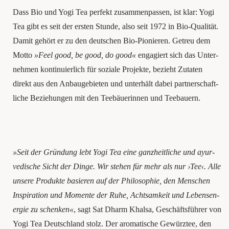
Dass Bio und Yogi Tea per­fekt zusam­men­pas­sen, ist klar: Yogi
Tea gibt es seit der ers­ten Stun­de, also seit 1972 in Bio-Qua­li­tät.
Damit gehört er zu den deut­schen Bio-Pio­nie­ren. Getreu dem
Mot­to
»Feel good, be good, do good«
enga­giert sich das Unter­
neh­men kon­ti­nu­ier­lich für sozia­le Pro­jek­te, bezieht Zuta­ten
direkt aus den Anbau­ge­bie­ten und unter­hält dabei part­ner­schaft­
li­che Bezie­hun­gen mit den Tee­bäue­rin­nen und Teebauern.
»Seit der Grün­dung lebt Yogi Tea eine ganz­heit­li­che und ayur­
ve­di­sche Sicht der Din­ge. Wir ste­hen für mehr als nur ›Tee‹. Alle
unse­re Pro­duk­te basie­ren auf der Phi­lo­so­phie, den Men­schen
Inspi­ra­ti­on und Momen­te der Ruhe, Acht­sam­keit und Lebens­en­
er­gie zu schen­ken«
, sagt Sat Dharm Khal­sa, Geschäfts­füh­rer von
Yogi Tea Deutsch­land stolz. Der aro­ma­ti­sche Gewürz­tee, den