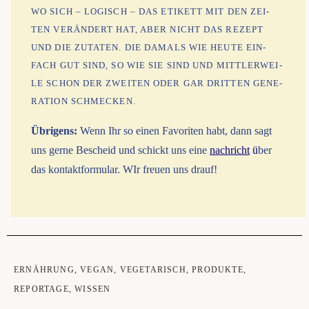
WO SICH – LOGISCH – DAS ­ETI­KETT MIT DEN ZEI­
TEN VER­ÄN­DERT HAT, ABER NICHT DAS REZEPT
UND DIE ZUTA­TEN. DIE DAMALS WIE HEU­TE EIN­
FACH GUT SIND, SO WIE SIE SIND UND MITT­LER­WEI­
LE SCHON DER ZWEI­TEN ODER GAR DRIT­TEN GENE­
RA­TI­ON SCHMECKEN.
Übri­gens:
Wenn Ihr so einen Favo­ri­ten habt, dann sagt
uns ger­ne Bescheid und schickt uns eine
nach­richt
ü
ber
das kon­takt­for­mu­lar. WIr freu­en uns drauf!
ERNÄHRUNG
,
VEGAN
,
VEGETARISCH
,
PRODUKTE
,
REPORTAGE
,
WISSEN