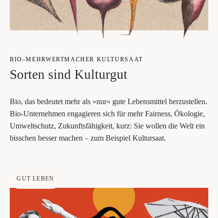
BIO–MEHRWERTMACHER KUL­TUR­SAAT
Sor­ten sind Kulturgut
Bio, das bedeu­tet mehr als »nur« gute Lebens­mit­tel her­zu­stel­len.
Bio-Unter­neh­men enga­gie­ren sich für mehr Fair­ness, Öko­lo­gie,
Umwelt­schutz, Zukunfts­fä­hig­keit, kurz: Sie wol­len die Welt ein
biss­chen bes­ser machen – zum Bei­spiel Kultursaat.
GUT LEBEN