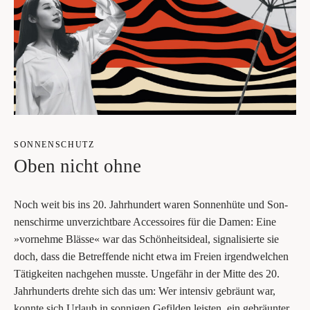
SON­NEN­SCHUTZ
Oben nicht ohne
Noch weit bis ins 20. Jahr­hun­dert waren Son­nen­hü­te und Son­
nen­schir­me unver­zicht­ba­re Acces­soires für die Damen: Eine
»vor­neh­me Bläs­se« war das Schön­heits­ide­al, signa­li­sier­te sie
doch, dass die Betref­fen­de nicht etwa im Frei­en irgend­wel­chen
Tätig­kei­ten nach­ge­hen muss­te. Unge­fähr in der Mit­te des 20.
Jahr­hun­derts dreh­te sich das um: Wer inten­siv gebräunt war,
konn­te sich Urlaub in son­ni­gen Gefil­den leis­ten, ein gebräun­ter