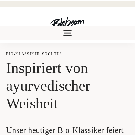
BIO-KLAS­SI­KER YOGI TEA
Inspi­riert von
ayur­ve­di­scher
Weisheit
Unser heutiger Bio-Klassiker feiert