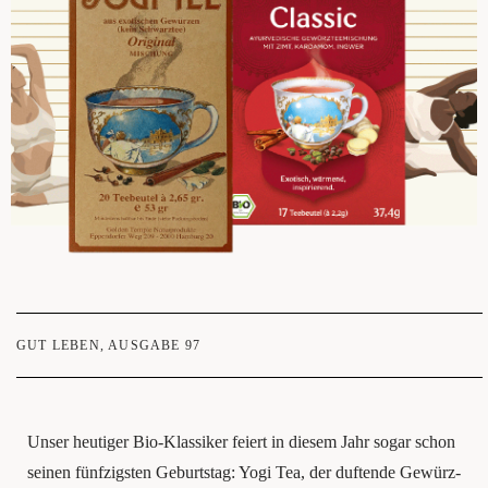
GUT LEBEN
,
AUSGABE 97
Unser heu­ti­ger Bio-Klas­si­ker fei­ert in die­sem Jahr sogar schon
sei­nen fünf­zigs­ten Geburts­tag: Yogi Tea, der duf­ten­de Gewürz­