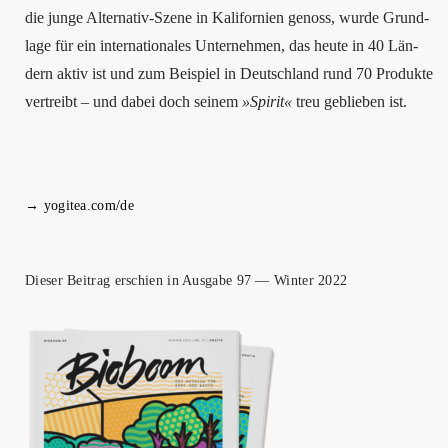
die jun­ge Alter­na­tiv-Sze­ne in Kali­for­ni­en genoss, wur­de Grund­
la­ge für ein inter­na­tio­na­les Unter­neh­men, das heu­te in 40 Län­
dern aktiv ist und zum Bei­spiel in Deutsch­land rund 70 Pro­duk­te
ver­treibt – und dabei doch sei­nem
»Spi­rit«
treu geblie­ben ist.
→
yogitea.com/de
Die­ser Bei­trag erschien in Aus­ga­be 97 — Win­ter 2022