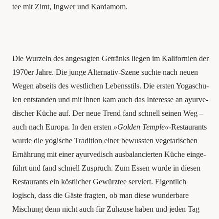
tee mit Zimt, Ing­wer und Kardamom.
Die Wur­zeln des ange­sag­ten Getränks lie­gen im Kali­for­ni­en der
1970er Jah­re. Die jun­ge Alter­na­tiv-Sze­ne such­te nach neu­en
Wegen abseits des west­li­chen Lebens­stils. Die ers­ten Yoga­schu­
len ent­stan­den und mit ihnen kam auch das Inter­es­se an ayur­ve­
di­scher Küche auf. Der neue Trend fand schnell sei­nen Weg –
auch nach Euro­pa. In den ers­ten
»Gol­den Temp­le«
-Restau­rants
wur­de die yogi­sche Tra­di­ti­on einer bewuss­ten vege­ta­ri­schen
Ernäh­rung mit einer ayur­ve­disch aus­ba­lan­cier­ten Küche ein­ge­
führt und fand schnell Zuspruch. Zum Essen wur­de in die­sen
Restau­rants ein köst­li­cher Gewürz­tee ser­viert. Eigent­lich
logisch, dass die Gäs­te frag­ten, ob man die­se wun­der­ba­re
Mischung denn nicht auch für Zuhau­se haben und jeden Tag