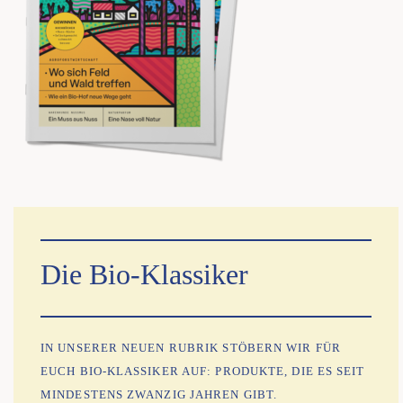
Die Bio-Klas­si­ker
IN UNSE­RER NEU­EN RUBRIK STÖ­BERN WIR FÜR
EUCH BIO-KLAS­SI­KER AUF: PRO­DUK­TE, DIE ES SEIT
MIN­DES­TENS ZWAN­ZIG JAH­REN GIBT.