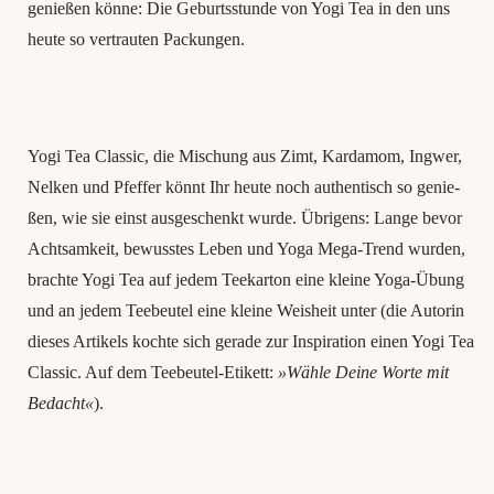
genie­ßen kön­ne: Die Geburts­stun­de von Yogi Tea in den uns
heu­te so ver­trau­ten Packungen.
Yogi Tea Clas­sic, die Mischung aus Zimt, Kar­da­mom, Ing­wer,
Nel­ken und Pfef­fer könnt Ihr heu­te noch ­authen­tisch so genie­
ßen, wie sie einst aus­ge­schenkt wur­de. Übri­gens: Lan­ge bevor
Acht­sam­keit, bewuss­tes Leben und Yoga Mega-Trend wur­den,
brach­te Yogi Tea auf jedem Tee­kar­ton eine klei­ne Yoga-Übung
und an jedem Tee­beu­tel eine klei­ne Weis­heit unter (die Autorin
die­ses Arti­kels koch­te sich gera­de zur Inspi­ra­ti­on einen Yogi Tea
Clas­sic. Auf dem Tee­beu­tel-Eti­kett:
»Wäh­le Dei­ne Wor­te mit
Bedacht«
).