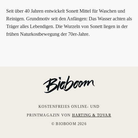
Seit über 40 Jah­ren ent­wi­ckelt Sonett Mit­tel für Waschen und
Rei­ni­gen. Grund­mo­tiv seit den Anfän­gen: Das Was­ser ach­ten als
Trä­ger alles Leben­di­gen. Die Wur­zeln von Sonett lie­gen in der
frü­hen Natur­kost­be­we­gung der 70er-Jahre.
KOSTENFREIES ONLINE- UND
PRINTMAGAZIN VON
HARTING & TOVAR
© BIOBOOM 2026