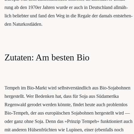
rung ab den 1970er Jah­ren wur­de er auch in Deutsch­land all­mäh­
lich belieb­ter und fand den Weg in die Rega­le der damals ent­ste­hen­
den Naturkostläden.
Zuta­ten: Am bes­ten Bio
Tem­peh im Bio-Markt wird selbst­ver­ständ­lich aus Bio-Soja­boh­nen
her­ge­stellt. Wer Beden­ken hat, dass für Soja aus Süd­ame­ri­ka
Regen­wald gero­det wer­den könn­te, fin­det heu­te auch pro­blem­los
Bio-Tem­peh, der aus euro­päi­schen Soja­boh­nen her­ge­stellt wird —
oder ganz ohne Soja. Denn das »Prin­zip Tem­peh« funk­tio­niert auch
mit ande­ren Hül­sen­früch­ten wie Lupi­nen, einer (eben­falls noch