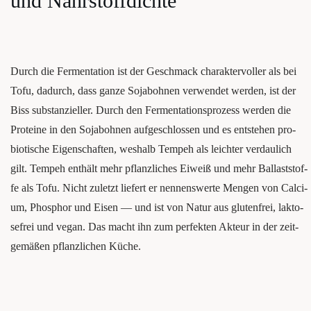
und Nährstoffdichte
Durch die Fer­men­ta­ti­on ist der Geschmack cha­rak­ter­vol­ler als bei
Tofu, dadurch, dass gan­ze Soja­boh­nen ver­wen­det wer­den, ist der
Biss sub­stan­zi­el­ler. Durch den Fer­men­ta­ti­ons­pro­zess wer­den die
Pro­te­ine in den Soja­boh­nen auf­ge­schlos­sen und es ent­ste­hen pro­
bio­ti­sche Eigen­schaf­ten, wes­halb Tem­peh als leich­ter ver­dau­lich
gilt. Tem­peh ent­hält mehr pflanz­li­ches Eiweiß und mehr Bal­last­stof­
fe als Tofu. Nicht zuletzt lie­fert er nen­nens­wer­te Men­gen von Cal­ci­
um, Phos­phor und Eisen — und ist von Natur aus glu­ten­frei, lak­to­
se­frei und vegan. Das macht ihn zum per­fek­ten Akteur in der zeit­
ge­mä­ßen pflanz­li­chen Küche.