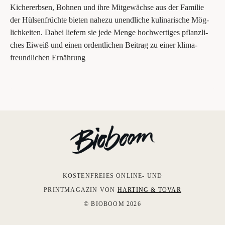
Kicher­erb­sen, Boh­nen und ihre Mit­ge­wäch­se aus der Fami­lie
der Hül­sen­früch­te bie­ten nahe­zu unend­li­che kuli­na­ri­sche Mög­
lich­kei­ten. Dabei lie­fern sie jede Men­ge hoch­wer­ti­ges pflanz­li­
ches Eiweiß und einen ordent­li­chen Bei­trag zu einer kli­ma­
freund­li­chen Ernährung
KOSTENFREIES ONLINE- UND
PRINTMAGAZIN VON
HARTING & TOVAR
© BIOBOOM 2026