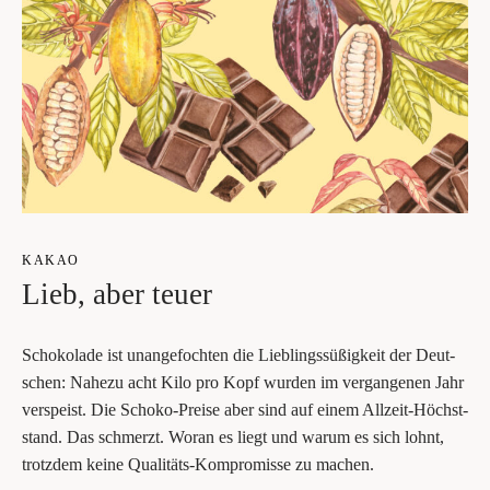
KAKAO
Lieb, aber teuer
Scho­ko­la­de ist unan­ge­foch­ten die Lieb­lings­sü­ßig­keit der Deut­
schen: Nahe­zu acht Kilo pro Kopf wur­den im ver­gan­ge­nen Jahr
ver­speist. Die Scho­ko-Prei­se aber sind auf einem All­zeit-Höchst­
stand. Das schmerzt. Wor­an es liegt und war­um es sich lohnt,
trotz­dem kei­ne Qua­li­täts-Kom­pro­mis­se zu machen.