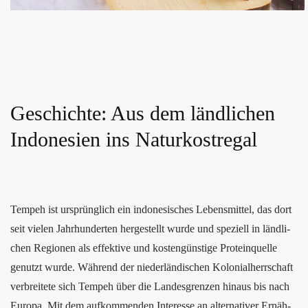
Geschich­te: Aus dem länd­li­chen
Indo­ne­si­en ins Naturkostregal
Tem­peh ist ursprüng­lich ein indo­ne­si­sches Lebens­mit­tel, das dort
seit vie­len Jahr­hun­der­ten her­ge­stellt wur­de und spe­zi­ell in länd­li­
chen Regio­nen als effek­ti­ve und kos­ten­güns­ti­ge Pro­te­in­quel­le
genutzt wur­de. Wäh­rend der nie­der­län­di­schen Kolo­ni­al­herr­schaft
ver­brei­te­te sich Tem­peh über die Lan­des­gren­zen hin­aus bis nach
Euro­pa. Mit dem auf­kom­men­den Inter­es­se an alter­na­ti­ver Ernäh­