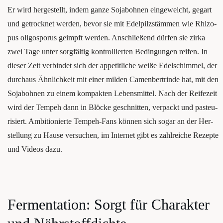
Er wird her­ge­stellt, indem gan­ze Soja­boh­nen ein­ge­weicht, gegart
und getrock­net wer­den, bevor sie mit Edel­pilz­stäm­men wie Rhi­zo­
pus oli­gos­po­rus geimpft wer­den. Anschlie­ßend dür­fen sie zir­ka
zwei Tage unter sorg­fäl­tig kon­trol­lier­ten Bedin­gun­gen rei­fen. In
die­ser Zeit ver­bin­det sich der appe­tit­li­che wei­ße Edel­schim­mel, der
durch­aus Ähn­lich­keit mit einer mil­den Camen­bert­rin­de hat, mit den
Soja­boh­nen zu einem kom­pak­ten Lebens­mit­tel. Nach der Rei­fe­zeit
wird der Tem­peh dann in Blö­cke geschnit­ten, ver­packt und pas­teu­
ri­siert. Ambi­tio­nier­te Tem­peh-Fans kön­nen sich sogar an der Her­
stel­lung zu Hau­se ver­su­chen, im Inter­net gibt es zahl­rei­che Rezep­te
und Vide­os dazu.
Fer­men­ta­ti­on: Sorgt für Cha­rak­ter