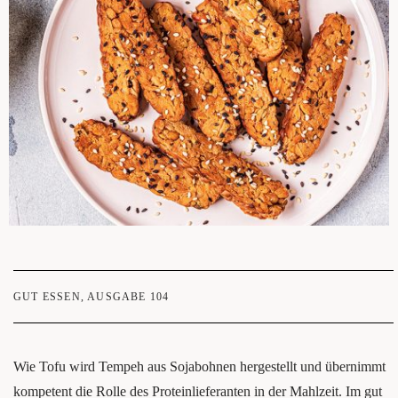
GUT ESSEN
,
AUSGABE 104
Wie Tofu wird Tem­peh aus Soja­boh­nen her­ge­stellt und über­nimmt
kom­pe­tent die Rol­le des Pro­te­in­lie­fe­ran­ten in der Mahl­zeit. Im gut