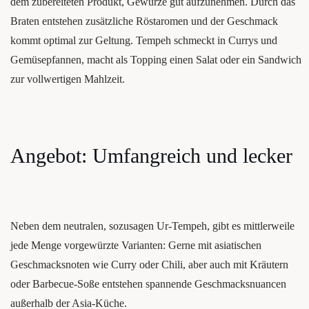
dem zube­rei­te­ten Pro­dukt, Gewür­ze gut auf­zu­neh­men. Durch das
Bra­ten ent­ste­hen zusätz­li­che Röst­aro­men und der Geschmack
kommt opti­mal zur Gel­tung. Tem­peh schmeckt in Cur­rys und
Gemü­se­pfan­nen, macht als Top­ping einen Salat oder ein Sand­wich
zur voll­wer­ti­gen Mahlzeit.
Ange­bot: Umfang­reich und lecker
Neben dem neu­tra­len, sozu­sa­gen Ur-Tem­peh, gibt es mitt­ler­wei­le
jede Men­ge vor­ge­würz­te Vari­an­ten: Ger­ne mit asia­ti­schen
Geschmacks­no­ten wie Cur­ry oder Chi­li, aber auch mit Kräu­tern
oder Bar­be­cue-Soße ent­ste­hen span­nen­de Geschmacks­nu­an­cen
außer­halb der Asia-Küche.