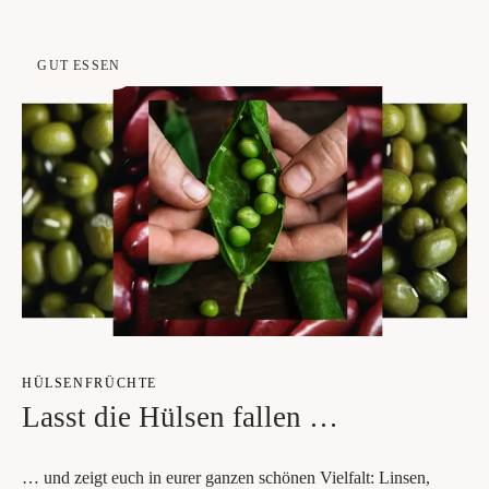
GUT ESSEN
HÜL­SEN­FRÜCH­TE
Lasst die Hül­sen fallen …
… und zeigt euch in eurer gan­zen schö­nen Viel­falt: Lin­sen,