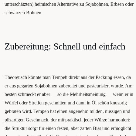
unter­schätz­ten) hei­mi­schen Alter­na­ti­ve zu Soja­boh­nen, Erb­sen oder
schwar­zen Bohnen.
Zube­rei­tung: Schnell und einfach
Theo­re­tisch könn­te man Tem­peh direkt aus der Packung essen, da
er aus gegar­ten Soja­boh­nen zube­rei­tet und pas­teu­ri­siert wur­de. Am
bes­ten schmeckt er aber — so die Mehr­heits­mei­nung — wenn er in
Wür­fel oder Strei­fen geschnit­ten und dann in Öl schön knusp­rig
gebra­ten wird. Tem­peh hat einen ange­nehm mil­den, nussi­gen und
pilz­ar­ti­gen Geschmack, der mit prak­tisch jeder Wür­ze har­mo­niert;
die Struk­tur sorgt für einen fes­ten, aber zar­ten Biss und ermög­licht