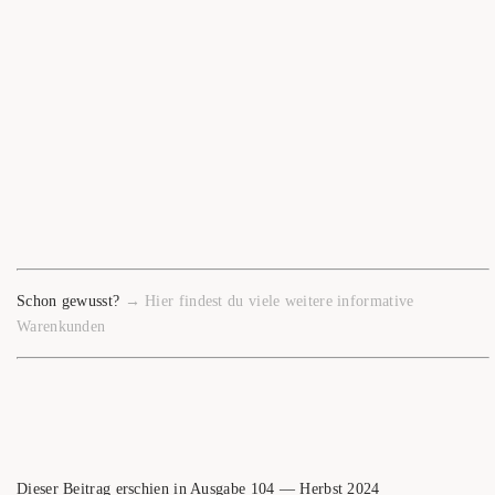
Schon gewusst?
→
Hier fin­dest du vie­le wei­te­re infor­ma­ti­ve
Warenkunden
Die­ser Bei­trag erschien in Aus­ga­be 104 — Herbst 2024