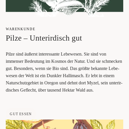
WAREN­KUN­DE
Pil­ze – Unter­ir­disch gut
Pil­ze sind äußerst inter­es­san­te Lebe­wesen. Sie sind von
immenser ­Bedeu­tung im Kos­mos der Natur. Und sie schme­cken
gut. Beson­ders, wenn sie Bio sind. Das größ­te bekann­te Lebe­
we­sen der Welt ist ein Dunk­ler Hal­li­ma­sch. Er lebt in einem
Natur­schutz­ge­biet in Ore­gon und dehnt dort Myzel, sein unter­ir­
di­sches Geflecht, über tau­send Hekt­ar Wald aus.
GUT ESSEN