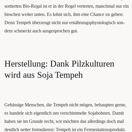
sor­tier­ten Bio-Regal ist er in der Regel ver­tre­ten, manch­mal nur ein
biss­chen wei­ter unten. Es lohnt sich, ihm eine Chan­ce zu geben:
Denn Tem­peh über­zeugt nicht nur ernäh­rungs­phy­sio­lo­gisch son­
dern schmeckt auch aus­ge­spro­chen gut.
Her­stel­lung: Dank Pilz­kul­tu­ren
wird aus Soja Tempeh
Gehäs­si­ge Men­schen, die Tem­peh nicht mögen, behaup­ten ger­ne,
es han­de­le sich eigent­lich um ver­schim­mel­te Soja­boh­nen. Damit
haben sie im Grun­de recht, wir möch­ten das aller­dings doch mal
deut­lich net­ter for­mu­lie­ren: Tem­peh ist ein Fer­men­ta­ti­ons­pro­dukt.