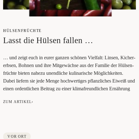
HÜL­SEN­FRÜCH­TE
Lasst die Hül­sen fallen …
… und zeigt euch in eurer gan­zen schö­nen Viel­falt: Lin­sen, Kicher­
erb­sen, Boh­nen und ihre Mit­ge­wäch­se aus der Fami­lie der Hül­sen­
früch­te bie­ten nahe­zu unend­li­che kuli­na­ri­sche Mög­lich­kei­ten.
Dabei lie­fern sie jede Men­ge hoch­wer­ti­ges pflanz­li­ches Eiweiß und
einen ordent­li­chen Bei­trag zu einer kli­ma­freund­li­chen Ernährung
ZUM ARTIKEL›
VOR ORT