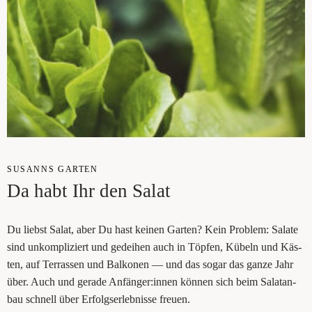
SUSANNS GAR­TEN
Da habt Ihr den Salat
Du liebst Salat, aber Du hast kei­nen Gar­ten? Kein Pro­blem: Sala­te
sind unkom­pli­ziert und gedei­hen auch in Töp­fen, Kübeln und Käs­
ten, auf Ter­ras­sen und Bal­ko­nen — und das sogar das gan­ze Jahr
über. Auch und gera­de Anfänger:innen kön­nen sich beim Salat­an­
bau schnell über Erfolgs­er­leb­nis­se freuen.