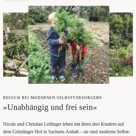
BESUCH BEI MODER­NEN SELBST­VER­SOR­GERN
»Unab­hän­gig und frei sein«
Nico­le und Chris­ti­an Lel­lin­ger leben mit ihren drei Kin­dern auf
dem Grün­lin­ger Hof in Sach­sen-Anhalt – sie sind moder­ne Selbst­