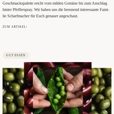
Geschmacks­pa­let­te reicht vom mil­den Gemü­se bis zum Anschlag
hin­ter Pfef­fer­spray. Wir haben uns die bren­nend inter­es­san­te Fami­
lie Scharf­ma­cher für Euch genau­er angeschaut.
ZUM ARTIKEL›
GUT ESSEN