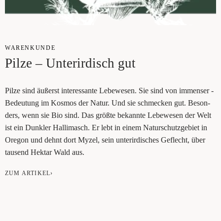
WAREN­KUN­DE
Pil­ze – Unter­ir­disch gut
Pil­ze sind äußerst inter­es­san­te Lebe­wesen. Sie sind von immenser ­
Bedeu­tung im Kos­mos der Natur. Und sie schme­cken gut. Beson­
ders, wenn sie Bio sind. Das größ­te bekann­te Lebe­we­sen der Welt
ist ein Dunk­ler Hal­li­ma­sch. Er lebt in einem Natur­schutz­ge­biet in
Ore­gon und dehnt dort Myzel, sein unter­ir­di­sches Geflecht, über
tau­send Hekt­ar Wald aus.
ZUM ARTIKEL›