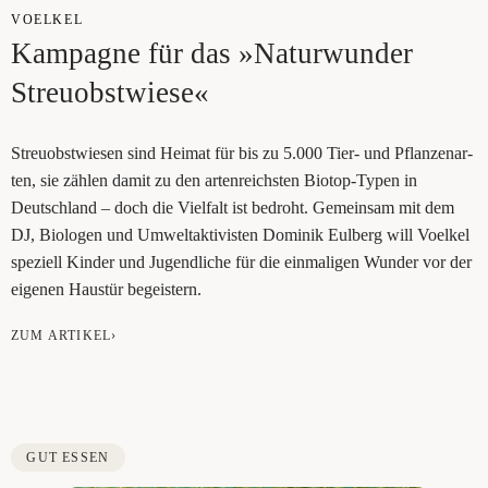
VOEL­KEL
Kam­pa­gne für das »Natur­wun­der
Streuobstwiese«
Streu­obst­wie­sen sind Hei­mat für bis zu 5.000 Tier- und Pflan­zen­ar­
ten, sie zäh­len damit zu den arten­reichs­ten Bio­top-Typen in
Deutsch­land – doch die Viel­falt ist bedroht. Gemein­sam mit dem
DJ, Bio­lo­gen und Umwelt­ak­ti­vis­ten Domi­nik Eul­berg will Voel­kel
spe­zi­ell Kin­der und Jugend­li­che für die ein­ma­li­gen Wun­der vor der
eige­nen Haus­tür begeistern.
ZUM ARTIKEL›
GUT ESSEN