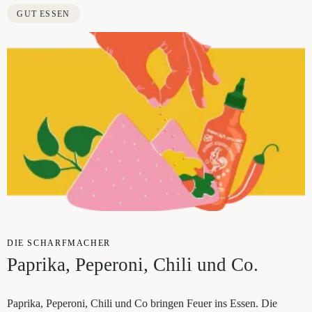
GUT ESSEN
DIE SCHARF­MA­CHER
Papri­ka, Pepe­ro­ni, Chi­li und Co.
Papri­ka, Pepe­ro­ni, Chi­li und Co brin­gen Feu­er ins Essen. Die