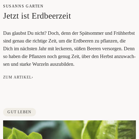
SUSANNS GAR­TEN
Jetzt ist Erdbeerzeit
Das glaubst Du nicht? Doch, denn der Spät­som­mer und Früh­herbst
sind genau die rich­ti­ge Zeit, um die Erd­bee­ren zu pflan­zen, die
Dich im nächs­ten Jahr mit lecke­ren, süßen Bee­ren ver­sor­gen. Denn
so haben die Pflan­zen noch genug Zeit, über den Herbst anzu­wach­
sen und star­ke Wur­zeln auszubilden.
ZUM ARTIKEL›
GUT LEBEN