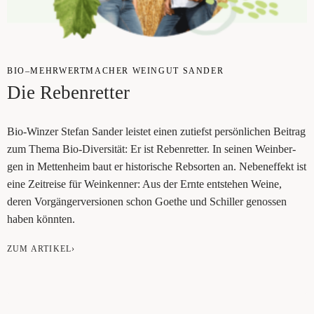
BIO–MEHRWERTMACHER WEIN­GUT SAN­DER
Die Reben­ret­ter
Bio-Win­zer Ste­fan San­der leis­tet einen zutiefst per­sön­li­chen ­Bei­trag
zum The­ma Bio-Diver­si­tät: Er ist Reben­ret­ter. In sei­nen Wein­ber­
gen in Met­ten­heim baut er his­to­ri­sche Reb­sor­ten an. Neben­ef­fekt ist
eine Zeit­rei­se für Wein­ken­ner: Aus der Ern­te ent­ste­hen Wei­ne,
deren Vor­gän­ger­ver­sio­nen schon Goe­the und Schil­ler genos­sen
haben könnten.
ZUM ARTIKEL›