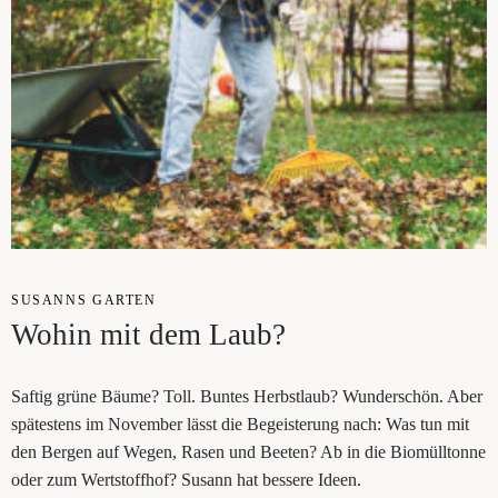
SUSANNS GAR­TEN
Wohin mit dem Laub?
Saf­tig grü­ne Bäu­me? Toll. Bun­tes Herbst­laub? Wun­der­schön. Aber
spä­tes­tens im Novem­ber lässt die Begeis­te­rung nach: Was tun mit
den Ber­gen auf Wegen, Rasen und Bee­ten? Ab in die Bio­müll­ton­ne
oder zum Wert­stoff­hof? Susann hat bes­se­re Ideen.