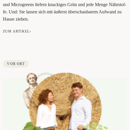
und Micro­greens lie­fern kna­cki­ges Grün und jede Men­ge Nähr­stof­
fe. Und: Sie las­sen sich mit äußerst über­schau­ba­rem Auf­wand zu
Hau­se ziehen.
ZUM ARTIKEL›
VOR ORT