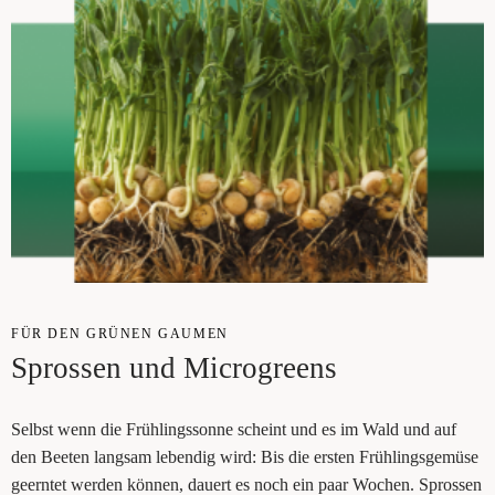
FÜR DEN GRÜ­NEN GAU­MEN
Spros­sen und Microgreens
Selbst wenn die Früh­lings­son­ne scheint und es im Wald und auf
den Bee­ten lang­sam leben­dig wird: Bis die ers­ten Früh­lings­ge­mü­se
geern­tet wer­den kön­nen, dau­ert es noch ein paar Wochen. Spros­sen