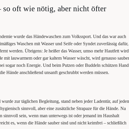
 so oft wie nötig, aber nicht öfter
an­de­mie wur­de das Hän­de­wa­schen zum Volks­sport. Und das war auch
l­mä­ßi­ges ­Waschen mit Was­ser und Sei­fe oder Syn­det zuver­läs­sig dafür,
t­fernt wer­den. Übri­gens: Je hei­ßer das Was­ser, umso mehr Haut­fett wird
de mit lau­war­mem oder gar kal­tem Was­ser wäscht, wird genau­so sau­ber
bei sogar noch Ener­gie. Und beim Put­zen oder Bud­deln schüt­zen Hand
s die Hän­de anschlie­ßend unsanft geschrubbt wer­den müssen.
tel wur­de zur täg­li­chen Beglei­tung, stand neben jeder Laden­tür, auf jede
ygie­nisch sinn­voll, aber eine zusätz­li­che Stra­pa­ze für die Hän­de. Na
 kann sinn­voll sein, wenn man unter­wegs ist oder jemand im Haus­halt
reicht es, wenn die Hän­de sau­ber sind und nicht keim­frei – schließ­lich