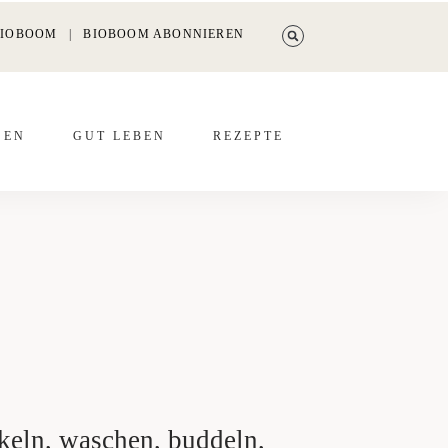
BIOBOOM
|
BIOBOOM ABONNIEREN
SEN
GUT LEBEN
REZEP­TE
keln, waschen, buddeln,