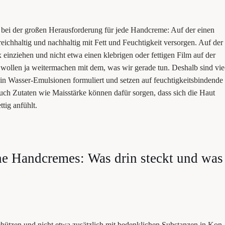
i der gro­ßen Her­aus­for­de­rung für jede Hand­creme: Auf der einen
eich­hal­tig und nach­hal­tig mit Fett und Feuch­tig­keit ver­sor­gen. Auf der
x ein­zie­hen und nicht etwa einen kleb­ri­gen oder fet­ti­gen Film auf der
r wol­len ja wei­ter­ma­chen mit dem, was wir gera­de tun. Des­halb sind vie
n Was­ser-Emul­sio­nen for­mu­liert und set­zen auf feuch­tig­keits­bin­den­de
 Auch Zuta­ten wie Mais­stär­ke kön­nen dafür sor­gen, dass sich die Haut
­tig anfühlt.
sche Hand­cremes: Was drin steckt und was
üt­zen und nicht etwa zusätz­lich mit bedenk­li­chen Sub­stan­zen in Kon­