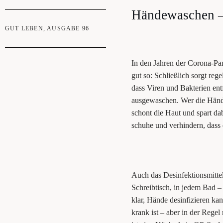
Hän­de­wa­schen –
GUT LEBEN
,
AUSGABE 96
In den Jah­ren der Coro­na-P
gut so: Schließ­lich sorgt rege
dass Viren und Bak­te­ri­en en
aus­ge­wa­schen. Wer die Hän­
schont die Haut und spart da
schu­he und ver­hin­dern, das
Auch das Des­in­fek­ti­ons­mit­
Schreib­tisch, in jedem Bad – h
klar, Hän­de des­in­fi­zie­ren
krank ist – aber in der Regel 