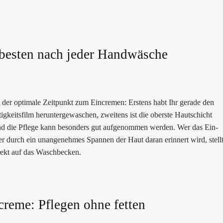
 bes­ten nach jeder Handwäsche
er opti­ma­le Zeit­punkt zum Ein­cre­men: Ers­tens habt Ihr gera­de den
g­keits­film her­un­ter­ge­wa­schen, zwei­tens ist die obers­te Haut­schicht
 und die Pfle­ge kann beson­ders gut auf­ge­nom­men wer­den. Wer das Ein­
ter durch ein unan­ge­neh­mes Span­nen der Haut dar­an erin­nert wird, stell
rekt auf das Waschbecken.
creme: Pfle­gen ohne fetten