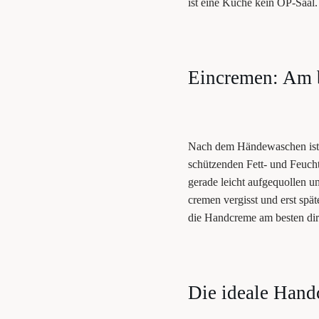
ist eine Küche kein OP-Saal.
Ein­cre­men: Am
Nach dem Hän­de­wa­schen ist d
schüt­zen­den Fett- und Feuch­ti
gera­de leicht auf­ge­quol­len
cre­men ver­gisst und erst spä­
die Hand­creme am bes­ten di
Die idea­le Hand­