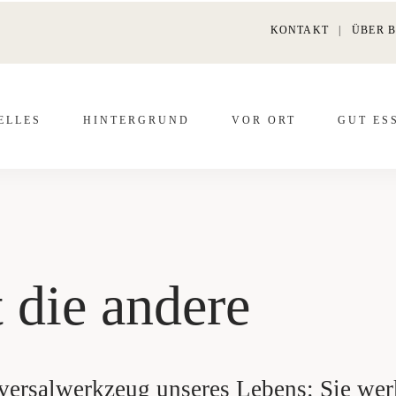
KONTAKT
|
ÜBER 
EL­LES
HIN­TER­GRUND
VOR ORT
GUT ES
 die andere
versalwerkzeug unseres Lebens: Sie wer