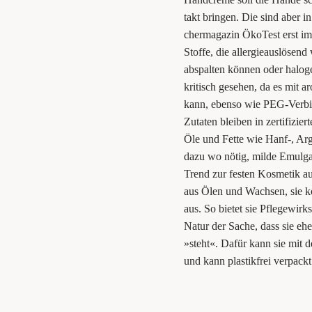
takt brin­gen. Die sind aber i
cher­ma­ga­zin Öko­Test erst i
Stof­fe, die all­er­gie­aus­lö­s
abspal­ten kön­nen oder halo­g
kri­tisch gese­hen, da es mit ar
kann, eben­so wie PEG-Ver­bin­
Zuta­ten blei­ben in zer­ti­fi­zi
Öle und Fet­te wie Hanf‑, Arg
dazu wo nötig, mil­de Emul­ga­t
Trend zur fes­ten Kos­me­tik a
aus Ölen und Wach­sen, sie ko
aus. So bie­tet sie Pfle­ge­wirk
Natur der Sache, dass sie eher 
»steht«. Dafür kann sie mit den
und kann plas­tik­frei ver­pac