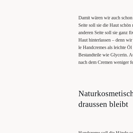
Damit wären wir auch schon be
Sei­te soll sie die Haut schön r
ande­ren Sei­te soll sie ganz fi
Haut hin­ter­las­sen – denn wi
le Hand­cremes als leich­te Öl i
Bestand­tei­le wie Gly­ce­rin.
nach dem Cre­men weni­ger fet
Natur­kos­me­ti­
draus­sen bleibt
Hand­creme soll die Hän­de sch