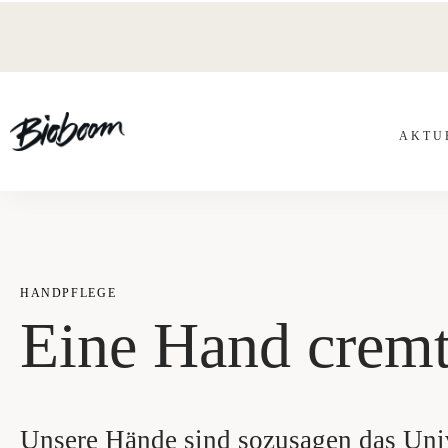
AKTU­
HAND­PFLE­GE
Eine Hand cremt
Unsere Hände sind sozusagen das ­Uni