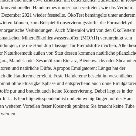
n kon­ven­tio­nel­len Hand­cremes immer noch ver­tre­ten, wie das Ver­brau­
m Dezem­ber 2021 wie­der fest­stell­te. Öko­Test bemän­gel­te unter ande­rem
end wir­ken kön­nen, zum Bei­spiel Kon­ser­vie­rungs­stof­fe, die Form­alde­hyd
en­or­ga­ni­sche Ver­bin­dun­gen. Auch Mine­ral­öl wird von den Öko­Tes­tern
o­ma­ti­schen Mine­ral­öl­koh­len­was­ser­stof­fen (MOAH) ver­un­rei­nigt sein
dun­gen, die die Haut durch­läs­si­ger für Fremd­stof­fe machen. Alle die­s
er­ter Natur­kos­me­tik außen vor. Statt des­sen kom­men natür­li­che pflanz­li­ch
an‑, Man­del- oder Sesam­öl zum Ein­satz, Bie­nen­wachs oder Shea­but­ter
o­ren und natür­li­che Düf­te. Apro­pos Emul­ga­to­ren: Längst hat der
uch die Hand­creme erreicht. Fes­te Hand­creme besteht im wesent­li­chen
mmt ohne Flüs­sig­keits­pha­se und ent­spre­chend auch ohne Emul­ga­to­re
­stof­fe pur und braucht auch kei­ne Kon­ser­vie­rung. Dabei liegt es in der
fett- als feuch­tig­keits­spen­dend ist und ein wenig län­ger auf der Haut
 wei­te­ren Vor­tei­len fes­ter Kos­me­tik punk­ten: Sie braucht kei­ne Tube
kt werden.