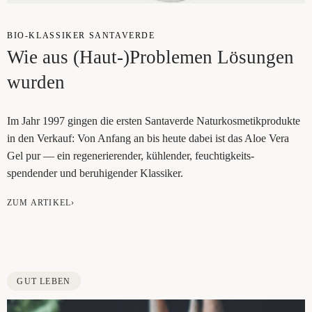
BIO-KLAS­SI­KER SAN­TA­VER­DE
Wie aus (Haut-)Problemen Lösun­gen
wurden
Im Jahr 1997 gin­gen die ers­ten San­ta­ver­de Natur­kos­me­tik­pro­duk­te
in den Ver­kauf: Von Anfang an bis heu­te dabei ist das Aloe Vera
Gel pur — ein rege­ne­rie­ren­der, küh­len­der, feuchtigkeits-
spen­den­der und beru­hi­gen­der Klassiker.
ZUM ARTIKEL›
GUT LEBEN