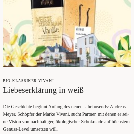
BIO-KLAS­SI­KER VIVA­NI
Lie­bes­er­klä­rung in weiß
Die Geschich­te beginnt Anfang des neu­en Jahr­tau­sends: Andre­as
Mey­er, Schöp­fer der Mar­ke Viva­ni, sucht Part­ner, mit denen er sei­
ne Visi­on von nach­hal­ti­ger, öko­lo­gi­scher Scho­ko­la­de auf höchs­tem
Genuss-Level umset­zen will.