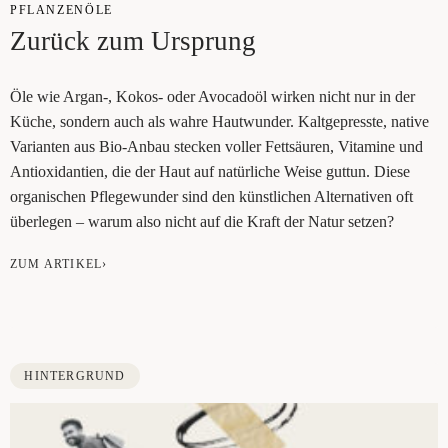
PFLAN­ZEN­ÖLE
Zurück zum Ursprung
Öle wie Argan‑, Kokos- oder Avo­ca­do­öl wir­ken nicht nur in der
Küche, son­dern auch als wah­re Haut­wun­der. Kalt­ge­press­te, nati­ve
Vari­an­ten aus Bio-Anbau ste­cken vol­ler Fett­säu­ren, Vit­ami­ne und
Anti­oxi­dan­ti­en, die der Haut auf natür­li­che Wei­se gut­tun. Die­se
orga­ni­schen Pfle­ge­wun­der sind den künst­li­chen Alter­na­ti­ven oft
über­le­gen – war­um also nicht auf die Kraft der Natur setzen?
ZUM ARTIKEL›
HINTERGRUND