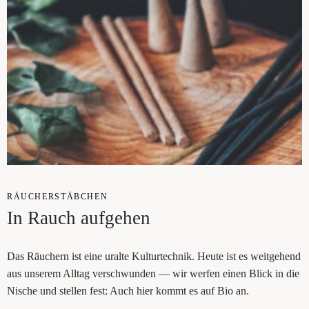
RÄU­CHER­STÄB­CHEN
In Rauch aufgehen
Das Räu­chern ist eine uralte Kul­tur­tech­nik. Heu­te ist es weit­ge­hend
aus unse­rem All­tag ver­schwun­den — wir wer­fen einen Blick in die
Nische und stel­len fest: Auch hier kommt es auf Bio an.