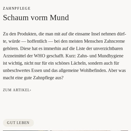
ZAHN­PFLE­GE
Schaum vorm Mund
Zu den Pro­duk­ten, die man mit auf die ein­sa­me Insel neh­men dürf­
te, wür­de — hof­fent­lich — bei den meis­ten Men­schen Zahn­creme
gehö­ren. Die­se hat es immer­hin auf die Lis­te der unver­zicht­ba­ren
Arz­nei­mit­tel der WHO geschafft. Kurz: Zahn- und Mund­hy­gie­ne
ist wich­tig, nicht nur für ein schö­nes Lächeln, son­dern auch für
unbe­schwer­tes Essen und das all­ge­mei­ne Wohl­be­fin­den. Aber was
macht eine gute Zahn­pfle­ge aus?
ZUM ARTIKEL›
GUT LEBEN