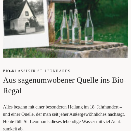
BIO-KLAS­SI­KER ST. LEON­HARDS
Aus sagen­um­wo­be­ner Quel­le ins Bio-
Regal
Alles begann mit einer beson­de­ren Hei­lung im 18. Jahr­hun­dert –
und einer Quel­le, der man seit jeher Außer­ge­wöhn­li­ches nach­sagt.
Heu­te füllt St. Leon­hards die­ses leben­di­ge Was­ser mit viel Acht­
sam­keit ab.