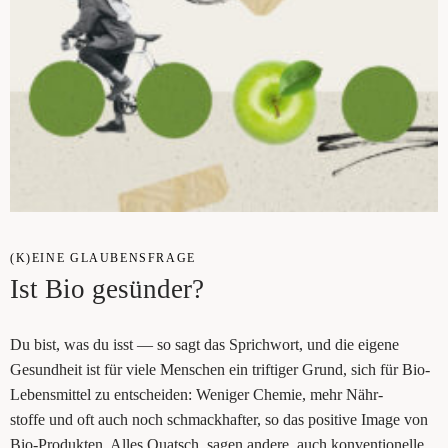
(K)EINE GLAU­BENS­FRA­GE
Ist Bio gesünder?
Du bist, was du isst — so sagt das Sprich­wort, und die eige­ne
Gesund­heit ist für vie­le Men­schen ein trif­ti­ger Grund, sich für Bio-
Lebens­mit­tel zu ent­schei­den: Weni­ger Che­mie, mehr Nähr-
stof­fe und oft auch noch schmack­haf­ter, so das posi­ti­ve Image von
Bio-Pro­duk­ten. Alles Quatsch, sagen ande­re, auch kon­ven­tio­nel­le