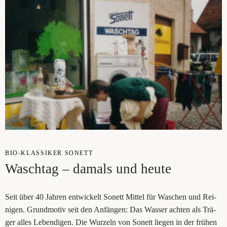
BIO-KLAS­SI­KER SONETT
Wasch­tag – damals und heute
Seit über 40 Jah­ren ent­wi­ckelt Sonett Mit­tel für Waschen und Rei­
ni­gen. Grund­mo­tiv seit den Anfän­gen: Das Was­ser ach­ten als Trä­
ger alles Leben­di­gen. Die Wur­zeln von Sonett lie­gen in der frü­hen