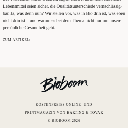
Lebens­mit­tel sei­en sicher, die Qua­li­täts­un­ter­schie­de ver­nach­läs­sig­
bar. Ja, was denn nun? Wir stel­len vor, was in Bio drin ist, was eben
nicht drin ist – und war­um es bei dem The­ma nicht nur um unse­re
per­sön­li­che Gesund­heit geht.
ZUM ARTIKEL›
KOSTENFREIES ONLINE- UND
PRINTMAGAZIN VON
HARTING & TOVAR
© BIOBOOM 2026