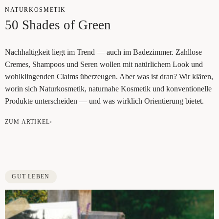
NATUR­KOS­ME­TIK
50 Shades of Green
Nach­hal­tig­keit liegt im Trend — auch im Bade­zim­mer. Zahl­lo­se
Cremes, Sham­poos und Seren wol­len mit natür­li­chem Look und
wohl­klin­gen­den Claims über­zeu­gen. Aber was ist dran? Wir klä­ren,
wor­in sich Natur­kos­me­tik, natur­na­he Kos­me­tik und kon­ven­tio­nel­le
Pro­duk­te unter­schei­den — und was wirk­lich Ori­en­tie­rung bietet.
ZUM ARTIKEL›
GUT LEBEN