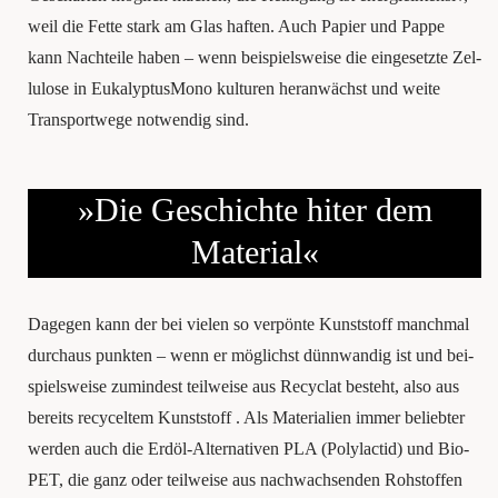
weil die Fet­te stark am Glas haf­ten. Auch Papier und Pap­pe
kann Nach­tei­le haben – wenn bei­spiels­wei­se die ein­ge­setz­te Zel­
lu­lo­se in Euka­lyp­tus­Mo­no kul­tu­ren her­an­wächst und wei­te
Trans­port­we­ge not­wen­dig sind.
»Die Geschich­te hiter dem
Material«
Dage­gen kann der bei vie­len so ver­pön­te Kunst­stoff manch­mal
durch­aus punk­ten – wenn er mög­lichst dünnwandig ist und bei­
spiels­wei­se zumin­dest teil­wei­se aus Recy­clat besteht, also aus
bereits recy­cel­tem Kunst­stoff . Als Mate­ria­li­en immer belieb­ter
wer­den auch die Erd­öl-Alter­na­ti­ven PLA (Poly­l­ac­tid) und Bio­
PET, die ganz oder teil­wei­se aus nach­wach­sen­den Roh­stof­fen