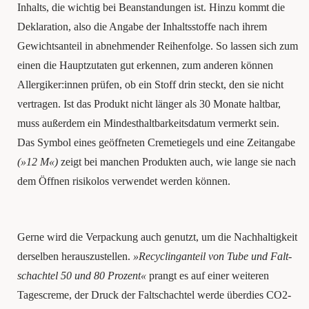
Inhalts, die wich­tig bei Bean­stan­dun­gen ist. Hin­zu kommt die
Dekla­ra­ti­on, also die Anga­be der Inhalts­stof­fe nach ihrem
Gewichts­an­teil in abneh­men­der Rei­hen­fol­ge. So las­sen sich zum
einen die Haupt­zu­ta­ten gut erken­nen, zum ande­ren kön­nen
Allergiker:innen prüfen, ob ein Stoff drin steckt, den sie nicht
ver­tra­gen. Ist das Pro­dukt nicht län­ger als 30 Mona­te halt­bar,
muss außer­dem ein Min­dest­halt­bar­keits­da­tum ver­merkt sein.
Das Sym­bol eines geöff­ne­ten Creme­tie­gels und eine Zeit­an­ga­be
(»12 M«)
zeigt bei man­chen Pro­duk­ten auch, wie lan­ge sie nach
dem Öff­nen risi­ko­los ver­wen­det wer­den können.
Ger­ne wird die Ver­pa­ckung auch genutzt, um die Nach­hal­tig­keit
der­sel­ben her­aus­zu­stel­len.
»Recy­cling­an­teil von Tube und Falt­
schach­tel 50 und 80 Pro­zent«
prangt es auf einer wei­te­ren
Tages­creme, der Druck der Falt­schach­tel wer­de überdies CO2-