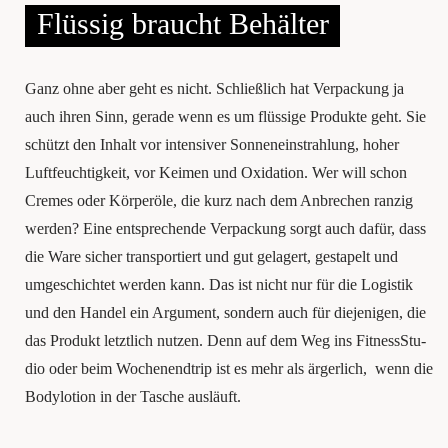
Flüs­sig braucht Behälter
Ganz ohne aber geht es nicht. Schließ­lich hat Ver­pa­ckung ja
auch ihren Sinn, gera­de wenn es um flüssige Pro­duk­te geht. Sie
schützt den Inhalt vor inten­si­ver Son­nen­ein­strah­lung, hoher
Luft­feuch­tig­keit, vor Kei­men und Oxi­da­ti­on. Wer will schon
Cremes oder Kör­peröle, die kurz nach dem Anbre­chen ran­zig
wer­den? Eine ent­spre­chen­de Ver­pa­ckung sorgt auch dafür, dass
die Ware sicher trans­por­tiert und gut gela­gert, gesta­pelt und
umge­schich­tet wer­den kann. Das ist nicht nur für die Logis­tik
und den Han­del ein Argu­ment, son­dern auch für die­je­ni­gen, die
das Pro­dukt letzt­lich nut­zen. Denn auf dem Weg ins Fit­ness­Stu­
dio oder beim Wochen­end­trip ist es mehr als ärger­lich, wenn die
Body­lo­tion in der Tasche ausläuft.