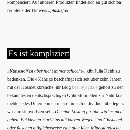
kom­pen­siert. Auf ande­ren Pro­duk­ten fin­det sich an gut sicht­ba­
rer Stel­le der Hin­weis
»plas­tik­frei«.
Es ist kompliziert
»Kunst­stoff ist aber nicht immer schlecht«
, gibt Julia Keith zu
beden­ken. Die 46Jährige beschäf­tigt sich seit über zehn Jah­ren
mit der Kos­me­tik­bran­che, ihr Blog
beautyjagd.de
gehört zu den
bekann­tes­ten deutsch­spra­chi­gen Online­Jour­na­len zur Natur­kos­
me­tik. Jedes Unter­neh­men müsse für sich indi­vi­du­ell überlegen,
was am sinn­volls­ten sei:
»Die eine Lösung für alle wird es nicht
geben. Bei klei­nen Start-Ups mit kur­zen Wegen sind Glas­tie­gel
oder fla­schen mög­li­cher­wei­se eine gute Idee. Mit­tel­stän­di­sche