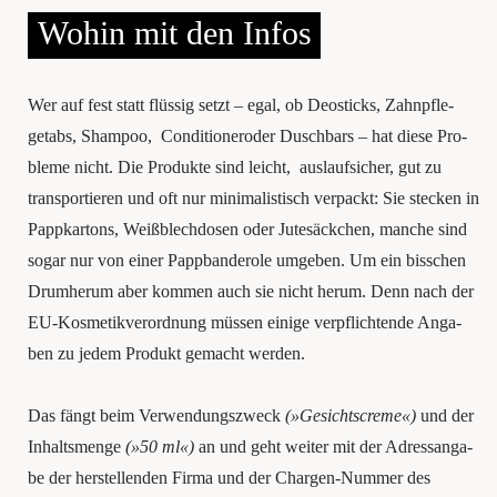
Wohin mit den Infos
Wer auf fest statt flüssig setzt – egal, ob Deo­sticks, Zahn­pfle­
getabs, Sham­poo, Con­di­tioner­oder Dusch­bars – hat die­se Pro­
ble­me nicht. Die Pro­duk­te sind leicht, aus­lauf­si­cher, gut zu
trans­por­tie­ren und oft nur mini­ma­lis­tisch ver­packt: Sie ste­cken in
Papp­kar­tons, Weiß­blech­do­sen oder Jute­säck­chen, man­che sind
sogar nur von einer Papp­ban­de­ro­le umge­ben. Um ein biss­chen
Drum­her­um aber kom­men auch sie nicht her­um. Denn nach der
EU-Kos­me­tik­ver­ord­nung müssen eini­ge ver­pflich­ten­de Anga­
ben zu jedem Pro­dukt gemacht wer­den.
Das fängt beim Ver­wen­dungs­zweck
(»Gesichts­creme«)
und der
Inhalts­men­ge
(»50 ml«)
an und geht wei­ter mit der Adress­an­ga­
be der her­stel­len­den Fir­ma und der Char­gen-Num­mer des