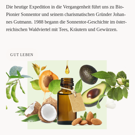
Die heu­ti­ge Expe­di­ti­on in die Ver­gan­gen­heit führt uns zu Bio-
Pio­nier Son­nen­tor und sei­nem cha­ris­ma­ti­schen Grün­der Johan­
nes Gut­mann. 1988 begann die Son­nen­tor-Geschich­te im öster­
rei­chi­schen Wald­vier­tel mit Tees, Kräu­tern und Gewürzen.
GUT LEBEN