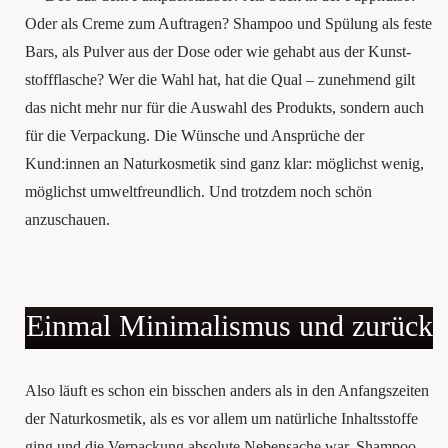
Oder als Creme zum Auf­tra­gen? Sham­poo und Spülung als fes­te
Bars, als Pul­ver aus der Dose oder wie gehabt aus der Kunst­
stoff­fla­sche? Wer die Wahl hat, hat die Qual – zuneh­mend gilt
das nicht mehr nur für die Aus­wahl des Pro­dukts, son­dern auch
für die Ver­pa­ckung. Die Wünsche und Ansprüche der
Kund:innen an Natur­kos­me­tik sind ganz klar: mög­lichst wenig,
mög­lichst umwelt­freund­lich. Und trotz­dem noch schön
anzuschauen.
Ein­mal Mini­ma­lis­mus und zurück
Also läuft es schon ein biss­chen anders als in den Anfangs­zei­ten
der Natur­kos­me­tik, als es vor allem um natürliche Inhalts­stof­fe
ging und die Ver­pa­ckung abso­lu­te Neben­sa­che war. Sham­poo