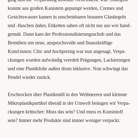
konn­te aus gro­ßen Kanis­tern gepumpt wer­den, Cremes und
Gesichts­was­ser kamen in unschein­ba­ren brau­nen Glas­tie­geln
und ‑fla­schen daher, Eti­ket­ten sahen oft nicht nur aus wie hand­
ge­malt. Dann kam der Pro­fes­sio­na­li­sie­rungs­schub und das
Bemühen um neue, anspruchs­vol­le und finanz­kräf­ti­ge
Kund:innen: Chic und hoch­prei­sig war nun ange­sagt, Ver­pa­
ckun­gen wur­den auf­wän­dig ver­edelt Prä­gun­gen, Lackie­run­gen
und eine Plas­tik­fo­lie außen drum inklu­si­ve. Nun schwingt das
Pen­del wie­der zurück.
Erschro­cken über Plastikmüll in den Welt­mee­ren und kleins­te
Mikro­plas­tik­par­ti­kel überall in der Umwelt beäu­gen wir Ver­pa­
ckun­gen kri­ti­scher: Muss das sein? Und muss es Kunst­stoff
sein? Immer mehr Pro­duk­te sind immer weni­ger verpackt.