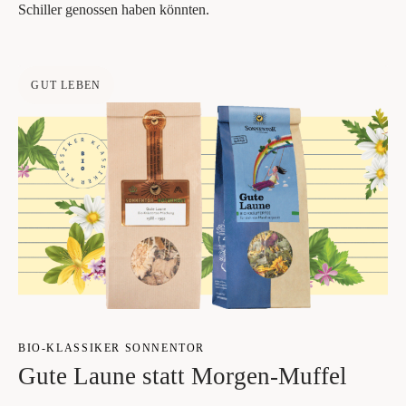
Schil­ler genos­sen haben könnten.
GUT LEBEN
BIO-KLAS­SI­KER SON­NEN­TOR
Gute Lau­ne statt Morgen-Muffel