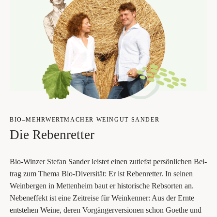
BIO–MEHRWERTMACHER WEIN­GUT SAN­DER
Die Reben­ret­ter
Bio-Win­zer Ste­fan San­der leis­tet einen zutiefst per­sön­li­chen ­Bei­
trag zum The­ma Bio-Diver­si­tät: Er ist Reben­ret­ter. In sei­nen
Wein­ber­gen in Met­ten­heim baut er his­to­ri­sche Reb­sor­ten an.
Neben­ef­fekt ist eine Zeit­rei­se für Wein­ken­ner: Aus der Ern­te
ent­ste­hen Wei­ne, deren Vor­gän­ger­ver­sio­nen schon Goe­the und