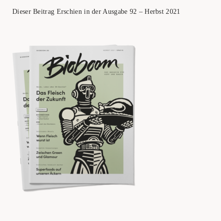
Die­ser Bei­trag Erschien in der Aus­ga­be 92 – Herbst 2021