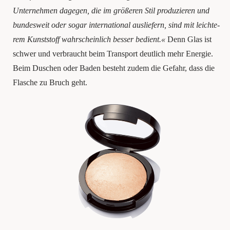
Unter­neh­men dage­gen, die im grö­ße­ren Stil pro­du­zie­ren und
bun­des­weit oder sogar inter­na­tio­nal aus­lie­fern, sind mit leich­te­
rem Kunst­stoff wahr­schein­lich bes­ser bedient.«
Denn Glas ist
schwer und ver­braucht beim Trans­port deut­lich mehr Ener­gie.
Beim Duschen oder Baden besteht zudem die Gefahr, dass die
Fla­sche zu Bruch geht.