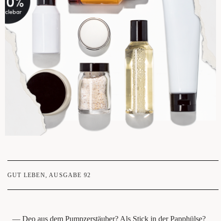
GUT LEBEN
,
AUSGABE 92
— Deo aus dem Pump­zer­stäu­ber? Als Stick in der Papphülse?