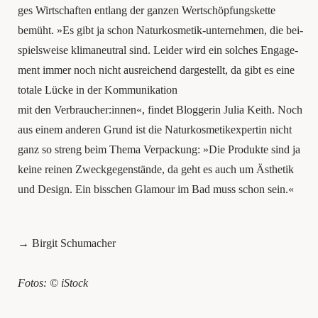
ges Wirt­schaf­ten ent­lang der gan­zen Wert­schöp­fungs­ket­te
bemüht. »Es gibt ja schon Natur­kos­me­tik-unter­neh­men, die bei­
spiels­wei­se kli­ma­neu­tral sind. Lei­der wird ein sol­ches Enga­ge­
ment immer noch nicht aus­rei­chend dar­ge­stellt, da gibt es eine
tota­le Lücke in der Kom­mu­ni­ka­ti­on
mit den Verbraucher:innen«, fin­det Blog­ge­rin Julia Keith. Noch
aus einem ande­ren Grund ist die Natur­kos­me­tik­ex­per­tin nicht
ganz so streng beim The­ma Ver­pa­ckung: »Die Pro­duk­te sind ja
kei­ne rei­nen Zweck­ge­gen­stän­de, da geht es auch um Ästhe­tik
und Design. Ein biss­chen Gla­mour im Bad muss schon sein.«
→ Bir­git Schumacher
Fotos: © iStock