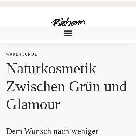
WAREN­KUN­DE
Natur­kos­me­tik –
Zwi­schen Grün und
Glamour
Dem Wunsch nach weniger