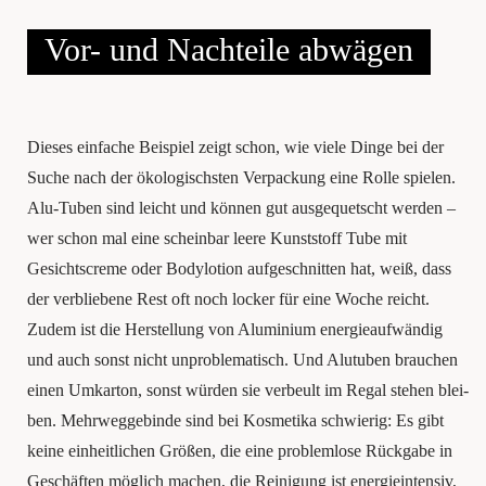
Vor- und Nach­tei­le abwägen
Die­ses ein­fa­che Bei­spiel zeigt schon, wie vie­le Din­ge bei der
Suche nach der öko­lo­gischs­ten Ver­pa­ckung eine Rol­le spie­len.
Alu-Tuben sind leicht und kön­nen gut aus­ge­quetscht wer­den –
wer schon mal eine schein­bar lee­re Kunst­stoff Tube mit
Gesichts­creme oder Body­lo­tion auf­ge­schnit­ten hat, weiß, dass
der ver­blie­be­ne Rest oft noch locker für eine Woche reicht.
Zudem ist die Her­stel­lung von Alu­mi­ni­um ener­gie­auf­wän­dig
und auch sonst nicht unpro­ble­ma­tisch. Und Alu­tu­ben brau­chen
einen Umkar­ton, sonst würden sie ver­beult im Regal ste­hen blei­
ben. Mehr­weg­ge­bin­de sind bei Kos­me­ti­ka schwie­rig: Es gibt
kei­ne ein­heit­li­chen Grö­ßen, die eine pro­blem­lo­se Rückgabe in
Geschäf­ten mög­lich machen, die Rei­ni­gung ist ener­gie­in­ten­siv,