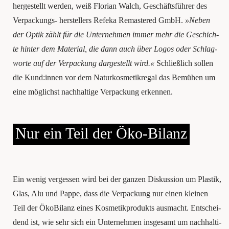
her­ge­stellt wer­den, weiß Flo­ri­an Walch, Geschäftsführer des
Ver­pa­ckungs- her­stel­lers Refe­ka Remas­te­red GmbH.
»Neben
der Optik zählt für die Unter­neh­men immer mehr die Geschich­
te hin­ter dem Mate­ri­al, die dann auch über Logos oder Schlag­
wor­te auf der Ver­pa­ckung dar­ge­stellt wird.«
Schließ­lich sol­len
die Kund:innen vor dem Natur­kos­me­tik­re­gal das Bemühen um
eine mög­lichst nach­hal­ti­ge Ver­pa­ckung erkennen.
Nur ein Teil der Öko-Bilanz
Ein wenig ver­ges­sen wird bei der gan­zen Dis­kus­si­on um Plas­tik,
Glas, Alu und Pap­pe, dass die Ver­pa­ckung nur einen klei­nen
Teil der Öko­Bi­lanz eines Kos­me­tik­pro­dukts aus­macht. Ent­schei­
dend ist, wie sehr sich ein Unter­neh­men ins­ge­samt um nach­hal­ti­