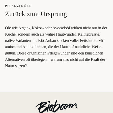
PFLAN­ZEN­ÖLE
Zurück zum Ursprung
Öle wie Argan‑, Kokos- oder Avo­ca­do­öl wir­ken nicht nur in der
Küche, son­dern auch als wah­re Haut­wun­der. Kalt­ge­press­te,
nati­ve Vari­an­ten aus Bio-Anbau ste­cken vol­ler Fett­säu­ren, Vit­
ami­ne und Anti­oxi­dan­ti­en, die der Haut auf natür­li­che Wei­se
gut­tun. Die­se orga­ni­schen Pfle­ge­wun­der sind den künst­li­chen
Alter­na­ti­ven oft über­le­gen – war­um also nicht auf die Kraft der
Natur setzen?