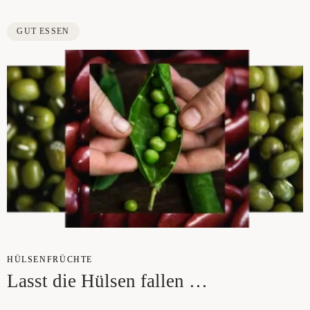
GUT ESSEN
HÜL­SEN­FRÜCH­TE
Lasst die Hül­sen fallen …