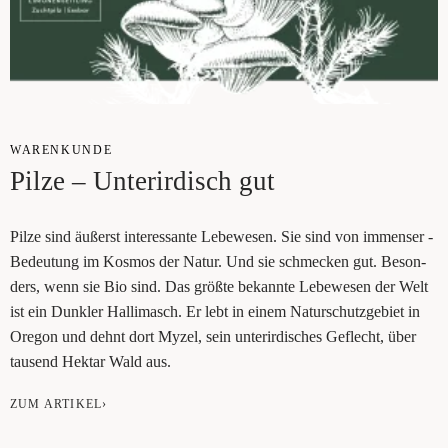
WAREN­KUN­DE
Pil­ze – Unter­ir­disch gut
Pil­ze sind äußerst inter­es­san­te Lebe­wesen. Sie sind von immenser ­
Bedeu­tung im Kos­mos der Natur. Und sie schme­cken gut. Beson­
ders, wenn sie Bio sind. Das größ­te bekann­te Lebe­we­sen der Welt
ist ein Dunk­ler Hal­li­ma­sch. Er lebt in einem Natur­schutz­ge­biet in
Ore­gon und dehnt dort Myzel, sein unter­ir­di­sches Geflecht, über
tau­send Hekt­ar Wald aus.
ZUM ARTIKEL›