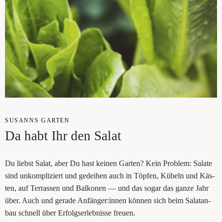
SUSANNS GAR­TEN
Da habt Ihr den Salat
Du liebst Salat, aber Du hast kei­nen Gar­ten? Kein Pro­blem: Sala­te
sind unkom­pli­ziert und gedei­hen auch in Töp­fen, Kübeln und Käs­
ten, auf Ter­ras­sen und Bal­ko­nen — und das sogar das gan­ze Jahr
über. Auch und gera­de Anfänger:innen kön­nen sich beim Salat­an­
bau schnell über Erfolgs­er­leb­nis­se freuen.