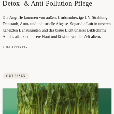
Detox- & Anti-Pollution-Pflege
Die Angrif­fe kom­men von ­außen: Umbarm­her­zi­ge UV-Strah­lung, ­
Fein­staub, Auto- und ­indus­tri­el­le ­Abga­se. Sogar die Luft in unse­ren
geheiz­ten Behau­sun­gen und das blaue Licht unse­rer Bild­schir­me.
All das atta­ckiert ­unse­re Haut und lässt sie vor der Zeit altern.
ZUM ARTIKEL›
GUT ESSEN