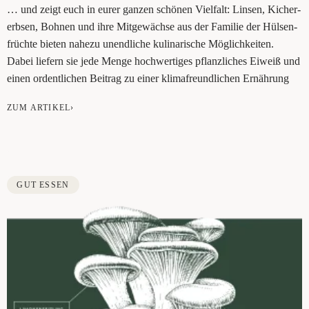
… und zeigt euch in eurer gan­zen schö­nen Viel­falt: Lin­sen, Kicher­
erb­sen, Boh­nen und ihre Mit­ge­wäch­se aus der Fami­lie der Hül­sen­
früch­te bie­ten nahe­zu unend­li­che kuli­na­ri­sche Mög­lich­kei­ten.
Dabei lie­fern sie jede Men­ge hoch­wer­ti­ges pflanz­li­ches Eiweiß und
einen ordent­li­chen Bei­trag zu einer kli­ma­freund­li­chen Ernährung
ZUM ARTIKEL›
GUT ESSEN