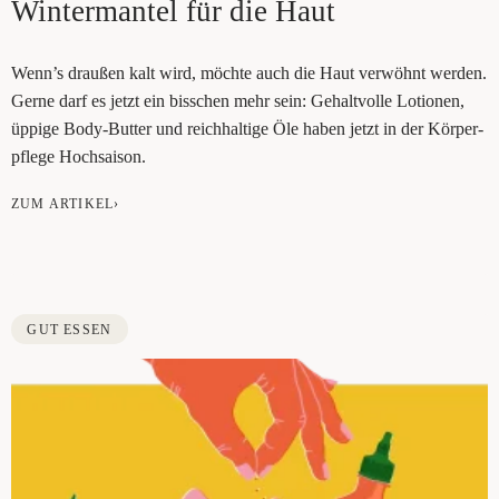
Win­ter­man­tel für die Haut
Wenn’s drau­ßen kalt wird, möch­te auch die Haut ver­wöhnt wer­den.
Ger­ne darf es jetzt ein biss­chen mehr sein: Gehalt­vol­le Lotio­nen,
üppi­ge Body-But­ter und reich­hal­ti­ge Öle haben jetzt in der Kör­per­
pfle­ge Hochsaison.
ZUM ARTIKEL›
GUT ESSEN