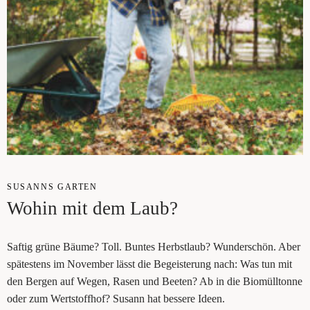
SUSANNS GAR­TEN
Wohin mit dem Laub?
Saf­tig grü­ne Bäu­me? Toll. Bun­tes Herbst­laub? Wun­der­schön. Aber
spä­tes­tens im Novem­ber lässt die Begeis­te­rung nach: Was tun mit
den Ber­gen auf Wegen, Rasen und Bee­ten? Ab in die Bio­müll­ton­ne
oder zum Wert­stoff­hof? Susann hat bes­se­re Ideen.