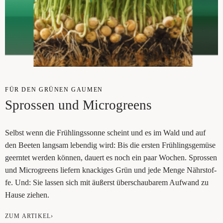
FÜR DEN GRÜ­NEN GAU­MEN
Spros­sen und Microgreens
Selbst wenn die Früh­lings­son­ne scheint und es im Wald und auf
den Bee­ten lang­sam leben­dig wird: Bis die ers­ten Früh­lings­ge­mü­se
geern­tet wer­den kön­nen, dau­ert es noch ein paar Wochen. Spros­sen
und Micro­greens lie­fern kna­cki­ges Grün und jede Men­ge Nähr­stof­
fe. Und: Sie las­sen sich mit äußerst über­schau­ba­rem Auf­wand zu
Hau­se ziehen.
ZUM ARTIKEL›