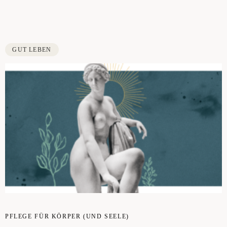
GUT LEBEN
PFLE­GE FÜR KÖR­PER (UND SEE­LE)