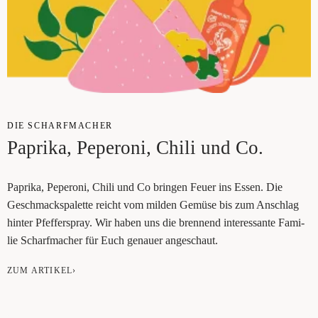
DIE SCHARF­MA­CHER
Papri­ka, Pepe­ro­ni, Chi­li und Co.
Papri­ka, Pepe­ro­ni, Chi­li und Co brin­gen Feu­er ins Essen. Die
Geschmacks­pa­let­te reicht vom mil­den Gemü­se bis zum Anschlag
hin­ter Pfef­fer­spray. Wir haben uns die bren­nend inter­es­san­te Fami­
lie Scharf­ma­cher für Euch genau­er angeschaut.
ZUM ARTIKEL›