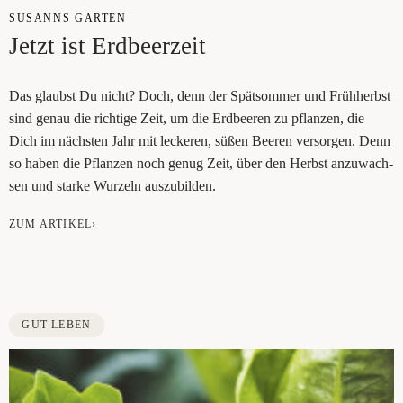
SUSANNS GAR­TEN
Jetzt ist Erdbeerzeit
Das glaubst Du nicht? Doch, denn der Spät­som­mer und Früh­herbst
sind genau die rich­ti­ge Zeit, um die Erd­bee­ren zu pflan­zen, die
Dich im nächs­ten Jahr mit lecke­ren, süßen Bee­ren ver­sor­gen. Denn
so haben die Pflan­zen noch genug Zeit, über den Herbst anzu­wach­
sen und star­ke Wur­zeln auszubilden.
ZUM ARTIKEL›
GUT LEBEN