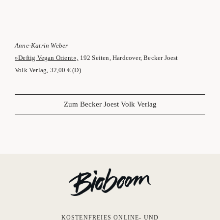
Anne-Kat­rin Weber
»Def­tig Vegan Ori­ent«,
192 Sei­ten, Hard­co­ver, Becker Joest
Volk Ver­lag, 32,00 € (D)
Zum Becker Joest Volk Verlag
KOSTENFREIES ONLINE- UND