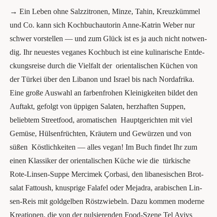
→ Ein Leben ohne Salz­zi­tro­nen, Min­ze, Tahin, Kreuzkümmel
und Co. kann sich Koch­buch­au­to­rin Anne-Kat­rin Weber nur
schwer vor­stel­len — und zum Glück ist es ja auch nicht not­wen­
dig. Ihr neu­es­tes vega­nes Koch­buch ist eine kuli­na­ri­sche Ent­de­
ckungs­rei­se durch die Viel­falt der ori­en­ta­li­schen Küchen von
der Türkei über den Liba­non und Isra­el bis nach Nord­afri­ka.
Eine gro­ße Aus­wahl an far­ben­fro­hen Klei­nig­kei­ten bil­det den
Auf­takt, gefolgt von üppigen Sala­ten, herz­haf­ten Sup­pen,
belieb­tem Street­food, aro­ma­ti­schen Haupt­ge­rich­ten mit viel
Gemüse, Hülsenfrüchten, Kräu­tern und Gewürzen und von
süßen Köst­lich­kei­ten — alles vegan! Im Buch fin­det Ihr zum
einen Klas­si­ker der ori­en­ta­li­schen Küche wie die türkische
Rote-Lin­sen-Sup­pe Mer­cimek Çor­ba­si, den liba­ne­si­schen Brot­
sa­lat Fat­toush, knusp­ri­ge Fal­a­fel oder Meja­dra, ara­bi­schen Lin­
sen-Reis mit gold­gel­ben Röst­zwie­beln. Dazu kom­men moder­ne
Krea­tio­nen, die von der pul­sie­ren­den Food-Sze­ne Tel Avivs