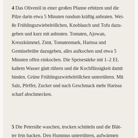
4
Das Oli­ven­öl in einer gro­ßen Pfan­ne erhit­zen und die
Pil­ze dar­in etwa 5 Minu­ten rund­um kräf­tig anbra­ten. Wei­
ße Frühlingszwiebelröllchen, Knob­lauch und Tofu dazu­
ge­ben und kurz mit anbra­ten. Toma­ten, Ajo­wan,
Kreuzkümmel, Zimt, Toma­ten­mark, Haris­sa und
Gemüsebrühe dazu­ge­ben, alles auf­ko­chen und etwa 5
Minu­ten offen ein­ko­chen. Die Spei­se­stär­ke mit 1–2 EL
kal­tem Was­ser glatt rühren und die Kochflüssigkeit damit
bin­den. Grüne Frühlingszwiebelröllchen unterrühren. Mit
Salz, Pfef­fer, Zucker und nach Geschmack mehr Haris­sa
scharf abschmecken.
5
Die Peter­si­lie waschen, tro­cken schütteln und die Blät­
ter fein hacken. Den Hum­mus unterrühren, auf­wär­men