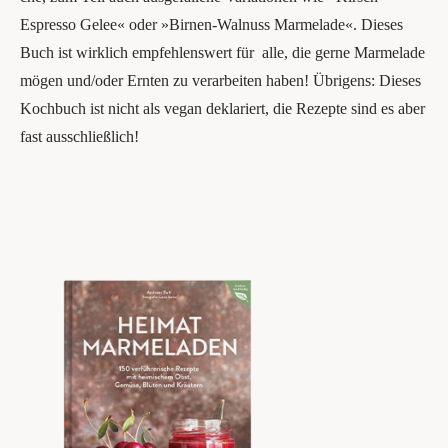
Espres­so Gelee« oder »Bir­nen-Wal­nuss Mar­me­la­de«. Die­ses
Buch ist wirk­lich emp­feh­lens­wert für alle, die ger­ne Mar­me­la­de
mögen und/oder Ern­ten zu ver­ar­bei­ten haben! Übri­gens: Die­ses
Koch­buch ist nicht als vegan dekla­riert, die Rezep­te sind es aber
fast ausschließlich!