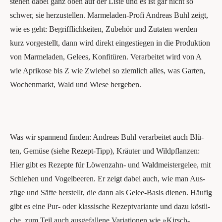
ste­hen dabei ganz oben auf der Lis­te und es ist gar nicht so
schwer, sie her­zu­stel­len. Mar­me­la­den-Pro­fi Andre­as Buhl zeigt,
wie es geht: Begriff­lich­kei­ten, Zube­hör und Zuta­ten wer­den
kurz vor­ge­stellt, dann wird direkt ein­ge­stie­gen in die Pro­duk­ti­on
von Mar­me­la­den, Gelees, Kon­fi­tü­ren. Ver­ar­bei­tet wird von A
wie Apri­ko­se bis Z wie Zwie­bel so ziem­lich alles, was Gar­ten,
Wochen­markt, Wald und Wie­se hergeben.
Was wir span­nend fin­den: Andre­as Buhl ver­ar­bei­tet auch Blü­
ten, Gemü­se (sie­he Rezept-Tipp), Kräu­ter und Wild­pflan­zen:
Hier gibt es Rezep­te für Löwen­zahn- und Wald­meis­ter­ge­lee, mit
Schle­hen und Vogel­bee­ren. Er zeigt dabei auch, wie man Aus­
zü­ge und Säf­te her­stellt, die dann als Gelee-Basis die­nen. Häu­fig
gibt es eine Pur- oder klas­si­sche Rezept­va­ri­an­te und dazu köst­li­
che, zum Teil auch aus­ge­fal­le­ne Varia­tio­nen wie »Kirsch-