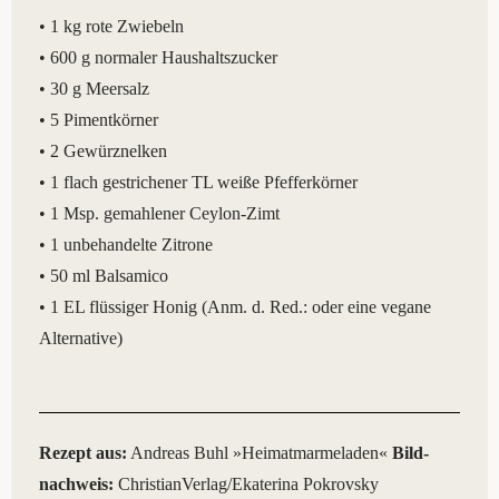
• 1 kg rote Zwie­beln
• 600 g nor­ma­ler Haus­halts­zu­cker
• 30 g Meer­salz
• 5 Piment­kör­ner
• 2 Gewürz­nel­ken
• 1 flach gestri­che­ner TL wei­ße Pfef­fer­kör­ner
• 1 Msp. gemah­le­ner Cey­lon-Zimt
• 1 unbe­han­del­te Zitro­ne
• 50 ml Bal­sa­mi­co
• 1 EL flüs­si­ger Honig (Anm. d. Red.: oder eine vega­ne
Alternative)
Rezept aus:
Andre­as Buhl »Hei­mat­mar­me­la­den«
Bild­
nach­weis:
ChristianVerlag/Ekaterina Pokrovsky