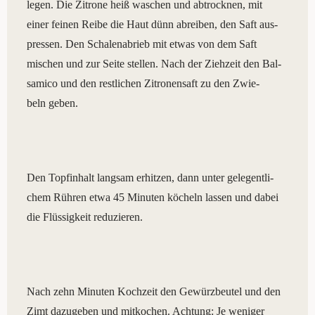
legen. Die Zitro­ne heiß waschen und abtrock­nen, mit
einer fei­nen Rei­be die Haut dünn abrei­ben, den Saft aus­
pres­sen. Den Scha­len­ab­rieb mit etwas von dem Saft
mischen und zur Sei­te stel­len. Nach der Zieh­zeit den Bal­
sa­mi­co und den rest­li­chen Zitronen­saft zu den Zwie­
beln geben.
Den Topf­in­halt lang­sam erhit­zen, dann unter gele­gent­li­
chem Rüh­ren etwa 45 Minu­ten köcheln las­sen und dabei
die Flüs­sig­keit reduzieren.
Nach zehn Minu­ten Koch­zeit den Gewürz­beu­tel und den
Zimt dazu­ge­ben und mit­ko­chen. Ach­tung: Je weni­ger