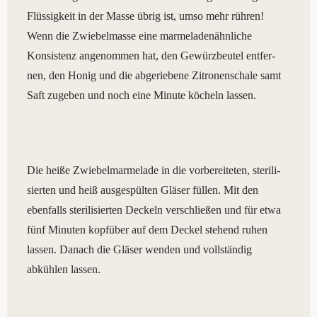
Flüs­sig­keit in der Mas­se übrig ist, umso mehr rüh­ren!
Wenn die Zwie­bel­mas­se eine mar­me­la­den­ähn­li­che
Konsis­tenz ange­nom­men hat, den Gewürz­beu­tel ent­fer­
nen, den Honig und die abge­rie­be­ne Zitro­nen­scha­le samt
Saft zuge­ben und noch eine Minu­te köcheln lassen.
Die hei­ße Zwie­bel­mar­me­la­de in die vor­be­rei­te­ten, ste­ri­li­
sier­ten und heiß aus­ge­spül­ten Glä­ser fül­len. Mit den
eben­falls ste­ri­li­sier­ten Deckeln ver­schlie­ßen und für etwa
fünf Minu­ten kopf­über auf dem Deckel ste­hend ruhen
las­sen. Danach die Glä­ser wen­den und voll­ständig
abküh­len lassen.