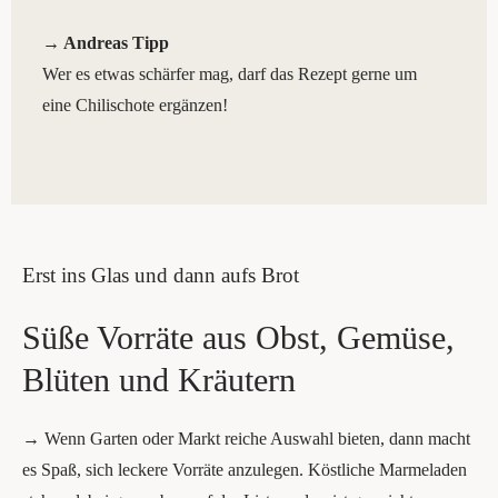
→ Andre­as Tipp
Wer es etwas schär­fer mag, darf das Rezept ger­ne um
eine Chi­li­scho­te ergänzen!
Erst ins Glas und dann aufs Brot
Süße Vor­rä­te aus Obst, Gemü­se,
Blü­ten und Kräutern
→ Wenn Gar­ten oder Markt rei­che Aus­wahl bie­ten, dann macht
es Spaß, sich lecke­re Vor­rä­te anzu­le­gen. Köst­li­che Mar­me­la­den