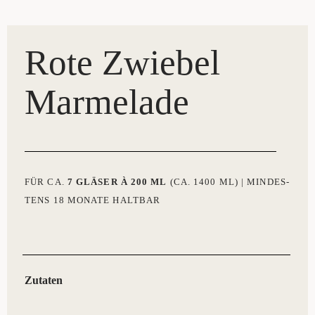
Rote Zwie­bel
Marmelade
FÜR CA.
7 GLÄ­SER À 200 ML
(CA. 1400 ML) | MIN­DES­
TENS 18 MONA­TE HALTBAR
Zuta­ten