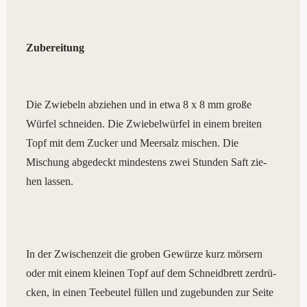
Zube­rei­tung
Die Zwie­beln abzie­hen und in etwa 8 x 8 mm gro­ße
Wür­fel schnei­den. Die Zwie­bel­wür­fel in einem brei­ten
Topf mit dem Zucker und Meer­salz mischen. Die
Mischung abge­deckt mindes­tens zwei Stun­den Saft zie­
hen lassen.
In der Zwi­schen­zeit die gro­ben Gewür­ze kurz mör­sern
oder mit einem klei­nen Topf auf dem Schneid­brett zer­drü­
cken, in einen Tee­beu­tel fül­len und zuge­bun­den zur Sei­te