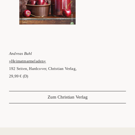
Andre­as Buhl
»Hei­mat­mar­me­la­den«
192 Sei­ten, Hard­co­ver, Chris­ti­an Ver­lag,
29,99 € (D)
Zum Chris­ti­an Verlag