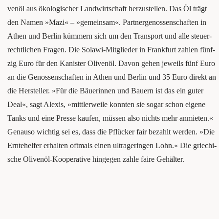
ven­öl aus öko­lo­gi­scher Land­wirt­schaft her­zu­stel­len. Das Öl trägt
den Namen »Mazi« – »gemein­sam«. Part­ner­ge­nos­sen­schaf­ten in
Athen und Ber­lin küm­mern sich um den Trans­port und alle steu­er­
recht­li­chen Fra­gen. Die Sola­wi-Mit­glie­der in Frank­furt zah­len fünf­
zig Euro für den Kanis­ter Oli­ven­öl. Davon gehen jeweils fünf Euro
an die Genos­sen­schaf­ten in Athen und Ber­lin und 35 Euro direkt an
die Her­stel­ler. »Für die Bäue­rin­nen und Bau­ern ist das ein guter
Deal«, sagt Alexis, »mitt­ler­wei­le konn­ten sie sogar schon eige­ne
Tanks und eine Pres­se kau­fen, müs­sen also nichts mehr anmie­ten.«
Genau­so wich­tig sei es, dass die Pflü­cker fair bezahlt wer­den. »Die
Ern­te­hel­fer erhal­ten oft­mals einen ultra­ge­rin­gen Lohn.« Die grie­chi­
sche Oli­ven­öl-Koope­ra­ti­ve hin­ge­gen zah­le fai­re Gehälter.