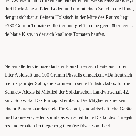
rie, Zwie­beln und Gur­ken anein­an­der­rei­hen. Alexis Pass­ad­akis legt
drei Ruck­sä­cke auf den Boden und nimmt einen Zet­tel in die Hand,
der gut sicht­bar auf einem Holz­tisch in der Mit­te des Raums liegt.
»530 Gramm Toma­ten«, liest er und greift in eine gegen­über­lie­gen­
de blaue Kis­te, in der sich knall­ro­te Toma­ten häufen.
Neben aller­lei Gemü­se darf der Frank­fur­ter sich heu­te auch drei
Liter Apfel­saft und 100 Gramm Phy­sa­lis ein­pa­cken. »Da freut sich
mein 7‑jähriger Sohn, die kom­men in sei­ne Früh­stücks­box für die
Schu­le.« Alexis ist Mit­glied der Soli­da­ri­schen Land­wirt­schaft 42,
kurz Solawi42. Das Prin­zip ist ein­fach: Die Mit­glie­der stre­cken
einem Bau­ern­paar das Geld für Saat­gut, land­wirt­schaft­li­che Gerä­te
und Löh­ne vor, tei­len somit das wirt­schaft­li­che Risi­ko des Ern­te­jah­
res und erhal­ten im Gegen­zug Gemü­se frisch vom Feld.