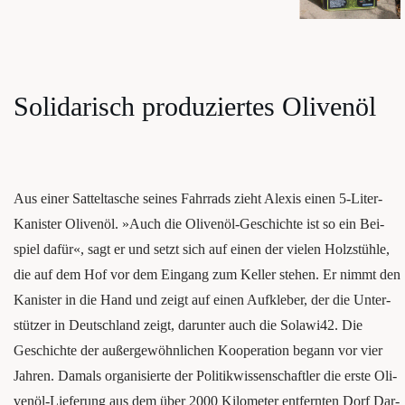
Soli­da­risch pro­du­zier­tes Olivenöl
Aus einer Sat­tel­ta­sche sei­nes Fahr­rads zieht Alexis einen 5‑Li­ter-
Kanis­ter Oliven­öl. »Auch die Oli­ven­öl-Geschich­te ist so ein Bei­
spiel dafür«, sagt er und setzt sich auf einen der vie­len Holz­stüh­le,
die auf dem Hof vor dem Ein­gang zum Kel­ler ste­hen. Er nimmt den
Kanis­ter in die Hand und zeigt auf einen Auf­kle­ber, der die Unter­
stüt­zer in Deutsch­land zeigt, dar­un­ter auch die Solawi42. Die
Geschich­te der außer­ge­wöhn­li­chen Koope­ra­ti­on begann vor vier
Jah­ren. Damals orga­ni­sier­te der Poli­tik­wis­sen­schaft­ler die ers­te Oli­
ven­öl-Lie­fe­rung aus dem über 2000 Kilo­me­ter ent­fern­ten Dorf Dar­