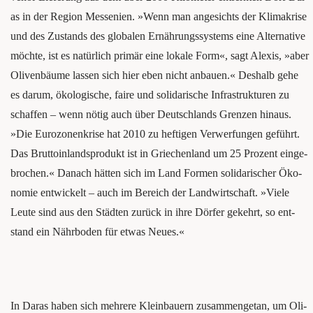
as in der Regi­on Mes­se­ni­en. »Wenn man ange­sichts der Klima­krise
und des Zustands des glo­ba­len Ernäh­rungs­sys­tems eine Alter­na­ti­ve
möch­te, ist es natür­lich pri­mär eine loka­le Form«, sagt Alexis, »aber
Oli­ven­bäu­me las­sen sich hier eben nicht anbau­en.« Des­halb gehe
es dar­um, öko­lo­gi­sche, fai­re und soli­da­ri­sche Infra­struk­tu­ren zu
schaf­fen – wenn nötig auch über Deutsch­lands Gren­zen hin­aus.
»Die Euro­zo­nen­kri­se hat 2010 zu hef­ti­gen Ver­wer­fun­gen geführt.
Das Brut­to­in­lands­pro­dukt ist in Grie­chen­land um 25 Pro­zent ein­ge­
bro­chen.« Danach hät­ten sich im Land For­men soli­da­ri­scher Öko­
no­mie ent­wi­ckelt – auch im Bereich der Land­wirt­schaft. »Vie­le
Leu­te sind aus den Städ­ten zurück in ihre Dör­fer gekehrt, so ent­
stand ein Nähr­bo­den für etwas Neues.«
In Dar­as haben sich meh­re­re Klein­bau­ern zusam­men­ge­tan, um Oli­