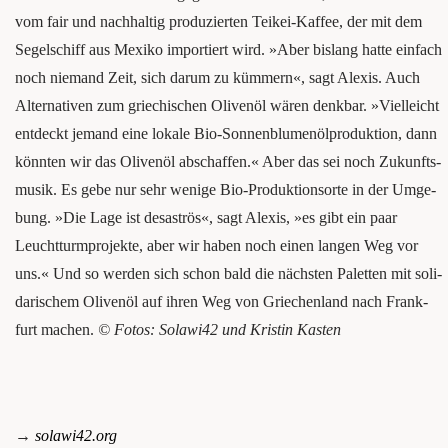
vom fair und nach­hal­tig pro­du­zier­ten Tei­kei-Kaf­fee, der mit dem
Segel­schiff aus Mexi­ko impor­tiert wird. »Aber bis­lang hat­te ein­fach
noch nie­mand Zeit, sich dar­um zu küm­mern«, sagt Alexis. Auch
Alter­na­ti­ven zum grie­chi­schen Oli­ven­öl wären denk­bar. »Viel­leicht
ent­deckt jemand eine loka­le Bio-Son­nen­blu­men­öl­pro­duk­ti­on, dann
könn­ten wir das ­Oli­ven­öl abschaf­fen.« Aber das sei noch Zukunfts­
mu­sik. Es gebe nur sehr weni­ge Bio-Pro­duk­ti­ons­or­te in der Umge­
bung. »Die Lage ist desas­trös«, sagt Alexis, »es gibt ein paar
Leucht­turm­pro­jek­te, aber wir haben noch einen lan­gen Weg vor
uns.« Und so wer­den sich schon bald die nächs­ten Palet­ten mit soli­
da­ri­schem Oli­ven­öl auf ihren Weg von Grie­chen­land nach Frank­
furt machen.
© Fotos: Solawi42 und Kris­tin Kasten
→
solawi42.org