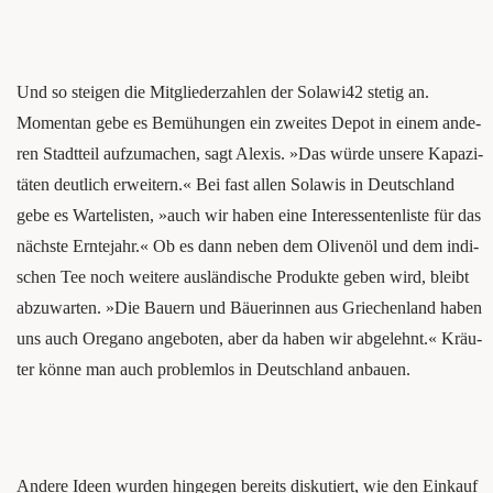
Und so stei­gen die Mit­glie­der­zah­len der Solawi42 ste­tig an.
Momen­tan gebe es Bemü­hun­gen ein zwei­tes Depot in einem ande­
ren Stadt­teil auf­zu­ma­chen, sagt Alexis. »Das wür­de unse­re Kapa­zi­
tä­ten deut­lich erwei­tern.« Bei fast allen Sola­wis in Deutsch­land
gebe es War­te­lis­ten, »auch wir haben eine Inter­es­sen­ten­lis­te für das
nächs­te Ern­te­jahr.« Ob es dann neben dem Oli­ven­öl und dem indi­
schen Tee noch wei­te­re aus­län­di­sche Pro­duk­te geben wird, bleibt
abzu­war­ten. »Die Bau­ern und Bäue­rin­nen aus Grie­chen­land haben
uns auch Ore­ga­no ange­bo­ten, aber da haben wir abge­lehnt.« Kräu­
ter kön­ne man auch pro­blem­los in Deutsch­land anbauen.
Ande­re Ideen wur­den hin­ge­gen bereits dis­ku­tiert, wie den Ein­kauf