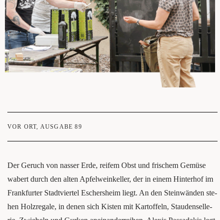
VOR ORT
,
AUSGABE 89
Der Geruch von nas­ser Erde, rei­fem Obst und fri­schem Gemü­se
wabert durch den alten Apfel­wein­kel­ler, der in einem Hin­ter­hof im
Frank­fur­ter Stadt­vier­tel Eschers­heim liegt. An den Stein­wän­den ste­
hen Holz­re­ga­le, in denen sich Kis­ten mit Kar­tof­feln, Stau­den­sel­le­