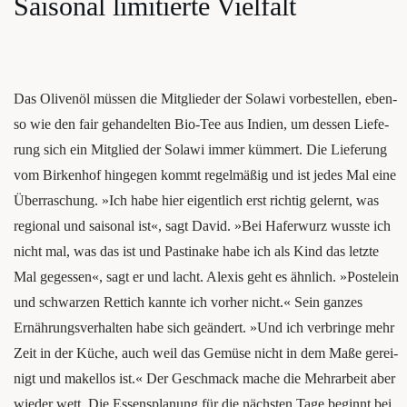
Sai­so­nal limi­tier­te Vielfalt
Das Oli­ven­öl müs­sen die Mit­glie­der der Sola­wi vor­be­stel­len, eben­
so wie den fair gehan­del­ten Bio-Tee aus Indi­en, um des­sen Lie­fe­
rung sich ein Mit­glied der Sola­wi immer küm­mert. Die Lie­fe­rung
vom Bir­ken­hof hin­ge­gen kommt regel­mä­ßig und ist jedes Mal eine
Über­ra­schung. »Ich habe hier eigent­lich erst rich­tig gelernt, was
regio­nal und sai­so­nal ist«, sagt David. »Bei Hafer­wurz wuss­te ich
nicht mal, was das ist und Pas­ti­na­ke habe ich als Kind das letz­te
Mal geges­sen«, sagt er und lacht. ­Alexis geht es ähn­lich. »Pos­te­lein
und schwar­zen Ret­tich kann­te ich vor­her nicht.« Sein gan­zes
Ernäh­rungs­ver­hal­ten habe sich geän­dert. »Und ich ver­brin­ge mehr
Zeit in der Küche, auch weil das Gemü­se nicht in dem Maße gerei­
nigt und makel­los ist.« Der Geschmack mache die Mehr­ar­beit aber
wie­der wett. Die Essens­pla­nung für die nächs­ten Tage beginnt bei