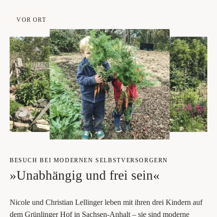
VOR ORT
BESUCH BEI MODER­NEN SELBST­VER­SOR­GERN
»Unab­hän­gig und frei sein«
Nico­le und Chris­ti­an Lel­lin­ger leben mit ihren drei Kin­dern auf
dem Grün­lin­ger Hof in Sach­sen-Anhalt – sie sind moder­ne