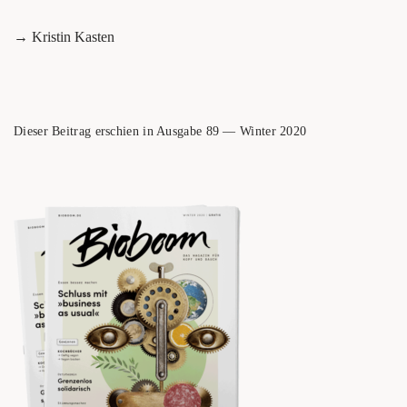
→ Kris­tin Kasten
Die­ser Bei­trag erschien in Aus­ga­be 89 — Win­ter 2020