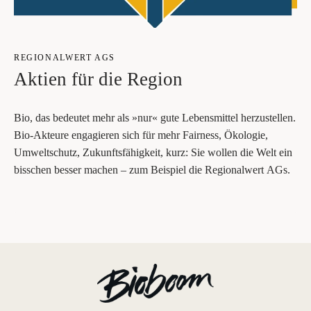
REGIO­NAL­WERT AGS
Akti­en für die Region
Bio, das bedeu­tet mehr als »nur« gute Lebens­mit­tel her­zu­stel­len.
Bio-Akteu­re enga­gie­ren sich für mehr Fair­ness, Öko­lo­gie,
Umwelt­schutz, Zukunfts­fä­hig­keit, kurz: Sie wol­len die Welt ein
biss­chen bes­ser machen – zum Bei­spiel die Regio­nal­wert AGs.