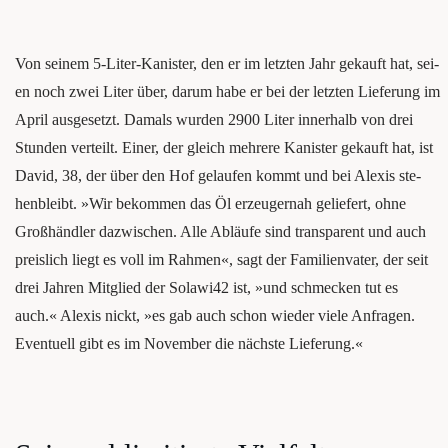
Von sei­nem 5‑Li­ter-Kanis­ter, den er im letz­ten Jahr gekauft hat, sei­
en noch zwei Liter über, dar­um habe er bei der letz­ten Lie­fe­rung im
April aus­ge­setzt. Damals wur­den 2900 Liter inner­halb von drei
Stun­den ver­teilt. Einer, der gleich meh­re­re Kanis­ter gekauft hat, ist
David, 38, der über den Hof gelau­fen kommt und bei Alexis ste­
hen­bleibt. »Wir bekom­men das Öl erzeu­ger­nah gelie­fert, ohne
Groß­händ­ler dazwi­schen. Alle Abläu­fe sind trans­pa­rent und auch
preis­lich liegt es voll im Rah­men«, sagt der Fami­li­en­va­ter, der seit
drei Jah­ren Mit­glied der Solawi42 ist, »und schme­cken tut es
auch.« Alexis nickt, »es gab auch schon wie­der vie­le Anfra­gen.
Even­tu­ell gibt es im Novem­ber die nächs­te Lieferung.«