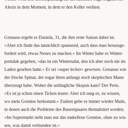
Alexis in dem Moment, in dem er den Kel­ler verlässt.
Genau­so ergeht es Danie­la, 31, die ihre ers­te Sai­son dabei ist.
»Aber ich fin­de das tat­säch­lich span­nend, auch dass man her­aus­ge­
for­dert wird, etwas Neu­es zu machen.« Im Win­ter habe es Win­ter­
por­tu­lak gege­ben, »das ist ein Win­ter­sa­lat, den ich aber noch nie im
Laden gese­hen hat­te.« Er sei »super lecker« gewe­sen. Genau­so wie
der fri­sche Spi­nat, der sogar ihren anfangs noch skep­ti­schen Mann
über­zeugt habe. Woher die anfäng­li­che Skep­sis kam? Der Preis.
»Es ist ja schon einen Ticken teu­rer. Aber ich mag es, zu wis­sen,
wo mein Gemü­se her­kommt.« Zudem gebe es immer wie­der Mails,
in denen auch die Pro­ble­me des Bau­ern­paa­res the­ma­ti­siert wer­den.
»Im Super­markt sieht man nur das makel­lo­se Gemü­se, ohne zu wis­
sen, was damit ver­bun­den ist.«