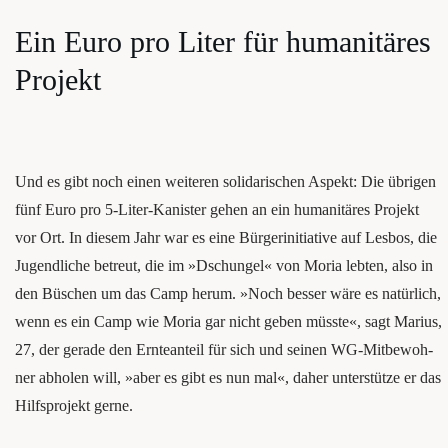
Ein Euro pro Liter für huma­ni­tä­res
Projekt
Und es gibt noch einen wei­te­ren soli­da­ri­schen Aspekt: Die übri­gen
fünf Euro pro 5‑Li­ter-Kanis­ter gehen an ein huma­ni­tä­res Pro­jekt
vor Ort. In die­sem Jahr war es eine Bür­ger­initia­ti­ve auf Les­bos, die
Jugend­li­che betreut, die im »Dschun­gel« von Moria leb­ten, also in
den Büschen um das Camp her­um. »Noch bes­ser wäre es natür­lich,
wenn es ein Camp wie Moria gar nicht geben müss­te«, sagt Mari­us,
27, der gera­de den Ern­te­an­teil für sich und sei­nen WG-Mit­be­woh­
ner abho­len will, »aber es gibt es nun mal«, daher unter­stüt­ze er das
Hilfs­pro­jekt gerne.