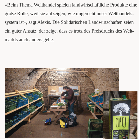
»Beim The­ma Welt­han­del spie­len land­wirt­schaft­li­che Pro­duk­te eine
gro­ße Rol­le, weil sie auf­zei­gen, wie unge­recht unser Welt­han­dels­
sys­tem ist«, sagt Alexis. Die Soli­da­ri­schen Land­wirt­schaf­ten sei­en
ein guter Ansatz, der zei­ge, dass es trotz des Preis­drucks des Welt­
markts auch anders gehe.