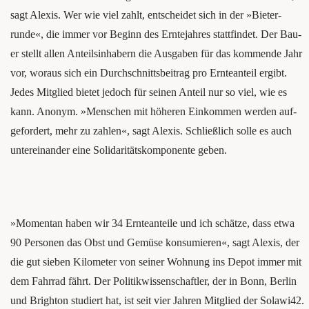
sagt Alexis. Wer wie viel zahlt, ent­schei­det sich in der »Bieter­
runde«, die immer vor Beginn des Ern­te­jah­res statt­fin­det. Der Bau­
er stellt ­allen Anteils­in­ha­bern die Aus­ga­ben für das kom­men­de Jahr
vor, wor­aus sich ein Durch­schnitts­bei­trag pro Ern­te­an­teil ergibt.
Jedes Mit­glied bie­tet jedoch für sei­nen Anteil nur so viel, wie es
kann. Ano­nym. »Men­schen mit höhe­ren Ein­kom­men wer­den auf­
ge­for­dert, mehr zu zah­len«, sagt Alexis. Schließ­lich sol­le es auch
unter­ein­an­der eine Soli­da­ri­täts­kom­po­nen­te geben.
»Momen­tan haben wir 34 Ern­te­an­tei­le und ich schät­ze, dass etwa
90 Per­so­nen das Obst und Gemü­se kon­su­mie­ren«, sagt Alexis, der
die gut sie­ben Kilo­me­ter von sei­ner Woh­nung ins Depot immer mit
dem Fahr­rad fährt. Der Poli­tik­wis­sen­schaft­ler, der in Bonn, Ber­lin
und Brigh­ton stu­diert hat, ist seit vier Jah­ren Mit­glied der Solawi42.