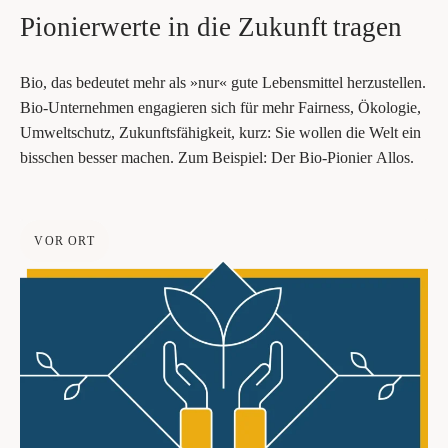
Pio­nier­wer­te in die Zukunft tragen
Bio, das bedeu­tet mehr als »nur« gute Lebens­mittel her­zu­stel­len.
Bio-Unter­neh­men enga­gie­ren sich für mehr ­Fair­ness, Öko­lo­gie,
Umwelt­schutz, Zukunfts­fä­hig­keit, kurz: Sie wol­len die Welt ein
biss­chen bes­ser ­machen. ­Zum Bei­spiel: Der Bio-Pio­nier Allos.
VOR ORT