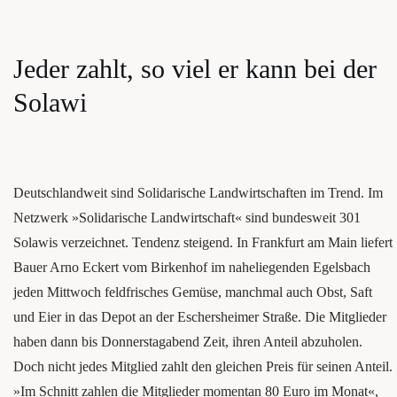
Jeder zahlt, so viel er kann bei der
Solawi
Deutsch­land­weit sind Soli­da­ri­sche Land­wirt­schaf­ten im Trend. Im
Netz­werk »Soli­da­ri­sche Land­wirt­schaft« sind bun­des­weit 301
Sola­wis ver­zeich­net. Ten­denz stei­gend. In Frank­furt am Main lie­fert
Bau­er Arno Eckert vom Bir­ken­hof im ­nahe­lie­gen­den Egels­bach
jeden Mitt­woch feld­fri­sches Gemü­se, manch­mal auch Obst, Saft
und Eier in das Depot an der Eschers­hei­mer Stra­ße. Die Mit­glie­der
haben dann bis Don­ners­tag­abend Zeit, ihren Anteil abzu­ho­len.
Doch nicht jedes Mit­glied zahlt den glei­chen Preis für sei­nen Anteil.
»Im Schnitt zah­len die Mit­glie­der momen­tan 80 Euro im Monat«,