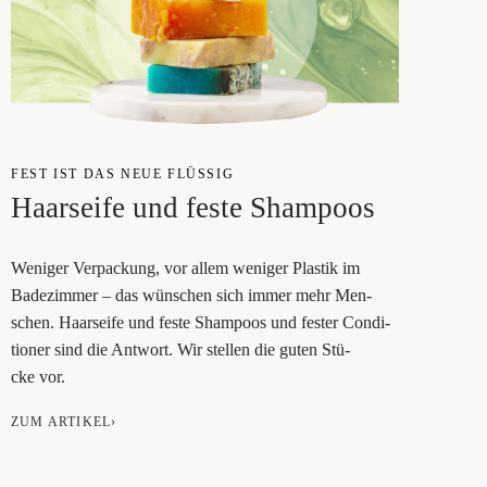
FEST IST DAS NEUE FLÜS­SIG
Haar­sei­fe und fes­te Shampoos
Weni­ger Ver­pa­ckung, vor allem weni­ger Plas­tik im
Bade­zim­mer – das wün­schen sich immer mehr Men­
schen. Haar­sei­fe und fes­te Sham­poos und fes­ter Con­di­
tio­ner sind die Ant­wort. Wir stel­len die guten Stü­
cke vor.
ZUM ARTIKEL›