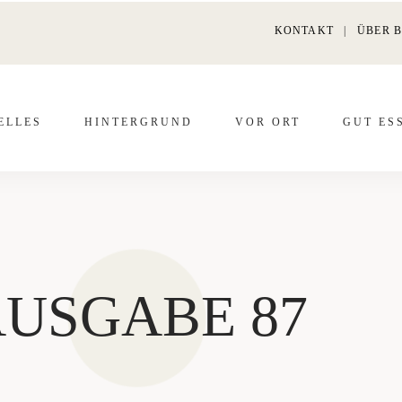
KONTAKT
|
ÜBER 
EL­LES
HIN­TER­GRUND
VOR ORT
GUT ES
USGABE 87