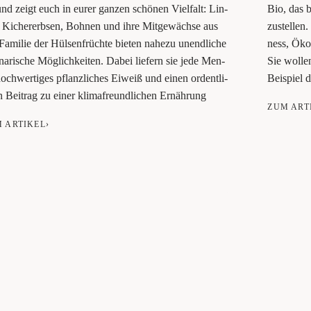
d zeigt euch in eurer gan­zen schö­nen Viel­falt: Lin­
Bio, das b
 Kicher­erb­sen, Boh­nen und ihre Mit­ge­wäch­se aus
zu­stel­le
Fami­lie der Hül­sen­früch­te bie­ten nahe­zu unend­li­che
ness, Öko­
­na­ri­sche Mög­lich­kei­ten. Dabei lie­fern sie jede Men­
Sie wol­le
och­wer­ti­ges pflanz­li­ches Eiweiß und einen ordent­li­
Bei­spiel 
 Bei­trag zu einer kli­ma­freund­li­chen Ernährung
ZUM ART
 ARTIKEL›