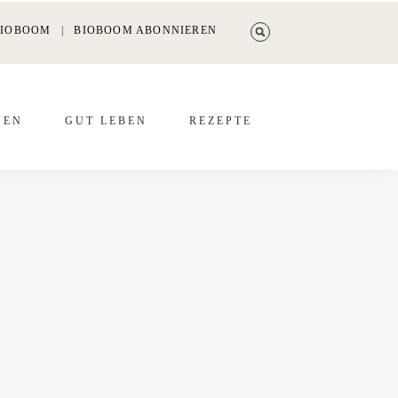
BIOBOOM
|
BIOBOOM ABONNIEREN
SEN
GUT LEBEN
REZEP­TE