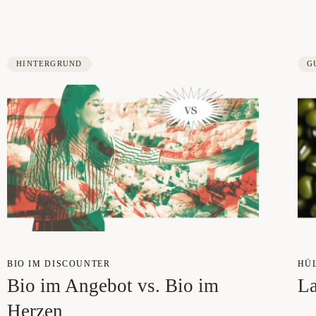
HINTERGRUND
G
BIO IM DIS­COUN­TER
HÜL
Bio im Ange­bot vs. Bio im
La
Herzen