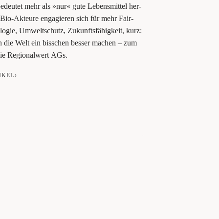
edeu­tet mehr als »nur« gute Lebens­mit­tel her­
n. Bio-Akteu­re enga­gie­ren sich für mehr Fair­
lo­gie, Umwelt­schutz, Zukunfts­fä­hig­keit, kurz:
n die Welt ein biss­chen bes­ser machen – zum
die Regio­nal­wert AGs.
IKEL›