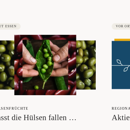
UT ESSEN
VOR OR
­SEN­FRÜCH­TE
REGIO­N
sst die Hül­sen fallen …
Akti­