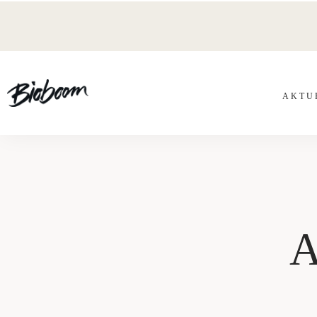
AKTU­
A