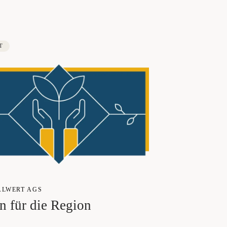
T
AL­WERT AGS
en für die Region