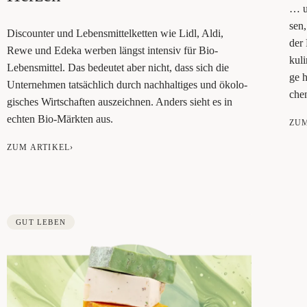
… un
sen,
Dis­coun­ter und Lebens­mit­tel­ket­ten wie Lidl, Aldi,
der 
Rewe und Ede­ka wer­ben längst inten­siv für Bio-
kuli
Lebens­mit­tel. Das bedeu­tet aber nicht, dass sich die
ge h
Unter­neh­men tat­säch­lich durch nach­hal­ti­ges und öko­lo­
chen
gi­sches Wirt­schaf­ten aus­zeich­nen. Anders sieht es in
ech­ten Bio-Märk­ten aus.
ZUM
ZUM ARTIKEL›
GUT LEBEN