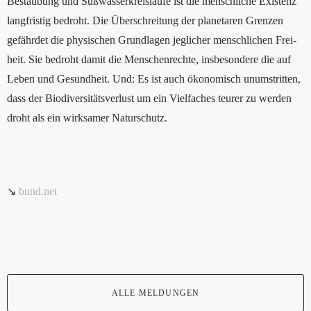
Bestäu­bung und Süß­was­ser­kreis­läu­fe ist die mensch­li­che Exis­tenz
lang­fris­tig bedroht. Die Über­schrei­tung der pla­ne­ta­ren Gren­zen
gefähr­det die phy­si­schen Grund­la­gen jeg­li­cher mensch­li­chen Frei­
heit. Sie bedroht damit die Men­schen­rech­te, ins­be­son­de­re die auf
Leben und Gesund­heit. Und: Es ist auch öko­no­misch unum­strit­ten,
dass der Bio­di­ver­si­täts­ver­lust um ein Viel­fa­ches teu­rer zu wer­den
droht als ein wirk­sa­mer Naturschutz.
↘
bund.net
ALLE MELDUNGEN