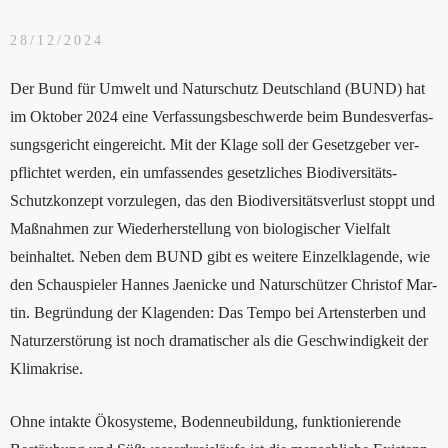
28/12/2024
Der Bund für Umwelt und Natur­schutz Deutsch­land (BUND) hat
im Okto­ber 2024 eine Ver­fas­sungs­be­schwer­de beim Bun­des­ver­fas­
sungs­ge­richt ein­ge­reicht. Mit der Kla­ge soll der Gesetz­ge­ber ver­
pflich­tet wer­den, ein umfas­sen­des gesetz­li­ches Bio­di­ver­si­täts-
Schutz­kon­zept vor­zu­le­gen, das den Bio­di­ver­si­täts­ver­lust stoppt und
Maß­nah­men zur Wie­der­her­stel­lung von bio­lo­gi­scher Viel­falt
beinhal­tet. Neben dem BUND gibt es wei­te­re Ein­zel­kla­gen­de, wie
den Schau­spie­ler Han­nes Jae­ni­cke und Natur­schüt­zer Chris­tof Mar­
tin. Begrün­dung der Kla­gen­den: Das Tem­po bei Arten­ster­ben und
Natur­zer­stö­rung ist noch dra­ma­ti­scher als die Geschwin­dig­keit der
Kli­ma­kri­se.
Ohne intak­te Öko­sys­te­me, Boden­neu­bil­dung, funk­tio­nie­ren­de