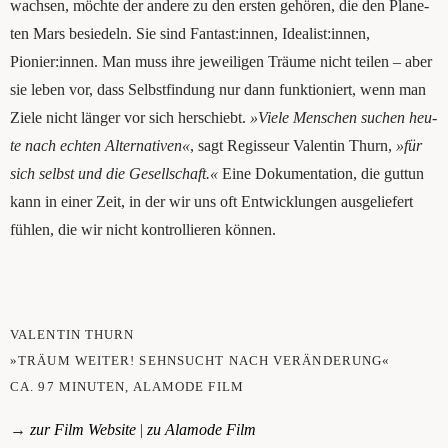
wach­sen, möch­te der ande­re zu den ers­ten gehö­ren, die den Pla­ne­
ten Mars besie­deln. Sie sind Fantast:innen, Idealist:innen,
Pionier:innen. Man muss ihre jewei­li­gen Träu­me nicht tei­len – aber
sie leben vor, dass Selbst­fin­dung nur dann funk­tio­niert, wenn man
Zie­le nicht län­ger vor sich her­schiebt.
»Vie­le Men­schen suchen heu­
te nach ech­ten Alter­na­ti­ven«
, sagt Regis­seur Valen­tin Thurn,
»für
sich selbst und die ­Gesell­schaft.«
Eine Doku­men­ta­ti­on, die gut­tun
kann in einer Zeit, in der wir uns oft Ent­wick­lun­gen aus­ge­lie­fert
füh­len, die wir nicht kon­trol­lie­ren können.
VALEN­TIN THURN
»TRÄUM WEI­TER! SEHN­SUCHT NACH VERÄNDERUNG«
CA. 97 MINU­TEN, ALA­MO­DE FILM
→
zur Film Web­site
|
zu Ala­mo­de Film