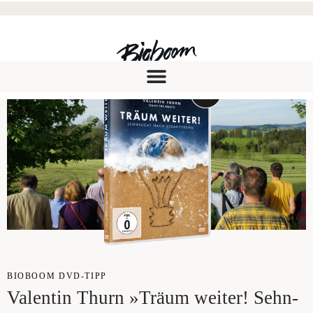
BIO­BOOM DVD-TIPP
Valen­tin Thurn »Träum wei­ter! Sehn­