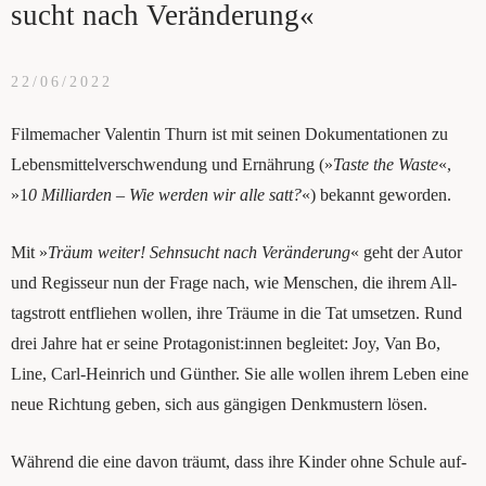
sucht nach Veränderung«
22/06/2022
Fil­me­ma­cher Valen­tin Thurn ist mit ­sei­nen Doku­men­ta­tio­nen zu
Lebensmittel­verschwendung und Ernäh­rung (»
Tas­te the Was­te
«,
»1
0 Mil­li­ar­den – Wie wer­den wir alle satt?
«) bekannt geworden.
Mit »
Träum wei­ter! Sehn­sucht nach Ver­än­de­rung
« geht der Autor
und Regis­seur nun der Fra­ge nach, wie Men­schen, die ihrem All­
tags­trott ent­flie­hen wol­len, ihre Träu­me in die Tat umset­zen. Rund
drei Jah­re hat er sei­ne Protagonist:innen beglei­tet: Joy, Van Bo,
Line, Carl-Hein­rich und Gün­ther. Sie alle wol­len ihrem Leben eine
neue Rich­tung geben, sich aus gän­gi­gen Denk­mus­tern lösen.
Wäh­rend die eine davon träumt, dass ihre Kin­der ohne Schu­le auf­