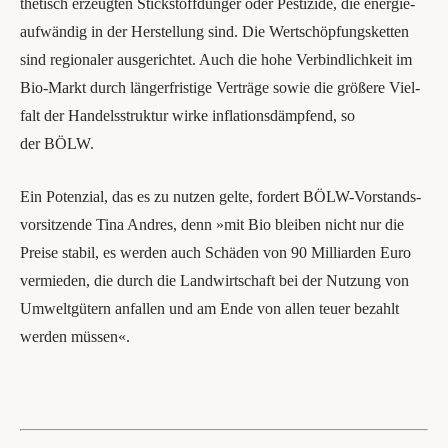
the­tisch erzeug­ten Stick­stoff­dün­ger oder Pes­ti­zi­de, die ener­gie­
auf­wän­dig in der Her­stel­lung sind. Die Wert­schöp­fungs­ket­ten
sind regio­na­ler aus­ge­rich­tet. Auch die hohe Ver­bind­lich­keit im
Bio-Markt durch län­ger­fris­ti­ge Ver­trä­ge sowie die grö­ße­re Viel­
falt der Han­dels­struk­tur wir­ke infla­ti­ons­dämp­fend, so
der BÖLW.
Ein Poten­zi­al, das es zu nut­zen gel­te, for­dert BÖLW-Vor­stands­
vor­sit­zen­de Tina And­res, denn »mit Bio blei­ben nicht nur die
Prei­se sta­bil, es wer­den auch Schä­den von 90 Mil­li­ar­den Euro
ver­mie­den, die durch die Land­wirt­schaft bei der Nut­zung von
Umwelt­gü­tern anfal­len und am Ende von allen teu­er bezahlt
wer­den müssen«.