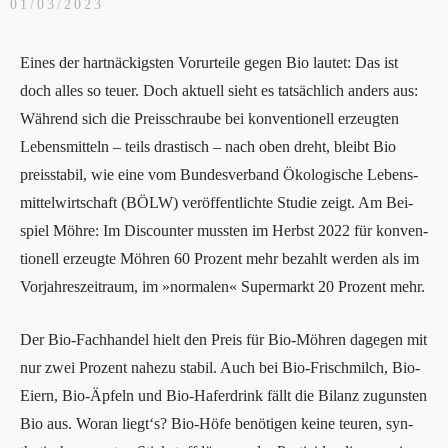
01/03/2023
Eines der hart­nä­ckigs­ten Vor­ur­tei­le gegen Bio lau­tet: Das ist
doch alles so teu­er. Doch aktu­ell sieht es tat­säch­lich anders aus:
Wäh­rend sich die Preis­schrau­be bei kon­ven­tio­nell erzeug­ten
Lebens­mit­teln – teils dras­tisch – nach oben dreht, bleibt Bio
preis­sta­bil, wie eine vom Bun­des­ver­band Öko­lo­gi­sche Lebens­
mit­tel­wirt­schaft (BÖLW) ver­öf­fent­lich­te Stu­die zeigt. Am Bei­
spiel Möh­re: Im Dis­coun­ter muss­ten im Herbst 2022 für kon­ven­
tio­nell erzeug­te Möh­ren 60 Pro­zent mehr bezahlt wer­den als im
Vor­jah­res­zeit­raum, im »nor­ma­len« Super­markt 20 Pro­zent mehr.
Der Bio-Fach­han­del hielt den Preis für Bio-Möh­ren dage­gen mit
nur zwei Pro­zent ­nahe­zu sta­bil. Auch bei Bio-Frisch­milch, Bio-
Eiern, Bio-Äpfeln und Bio-Hafer­drink fällt die Bilanz zuguns­ten
Bio aus. Wor­an liegt‘s? Bio-Höfe benö­ti­gen kei­ne teu­ren, syn­