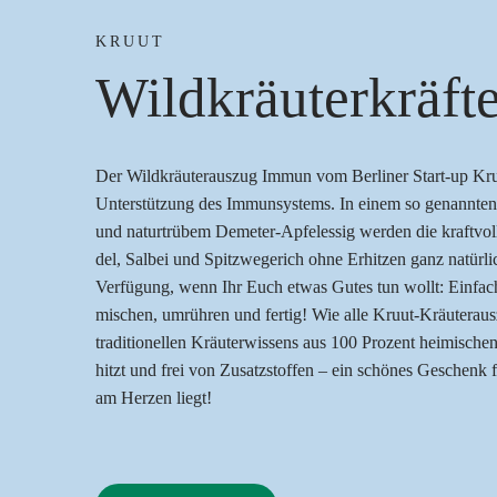
KRUUT
Wild­kräu­ter­kräf­
Der Wild­kräu­ter­aus­zug Immun vom Ber­li­ner Start-up Kruut 
Unter­stüt­zung des Immun­sys­tems. In einem so genann­ten
und natur­trü­bem Deme­ter-Apfel­es­sig wer­den die kraft­vol
del, Sal­bei und Spitz­we­ge­rich ohne Erhit­zen ganz natür­l
Ver­fü­gung, wenn Ihr Euch etwas Gutes tun wollt: Ein­fach 
mischen, umrüh­ren und fer­tig! Wie alle Kruut-Kräu­ter­a
tra­di­tio­nel­len Kräu­ter­wis­sens aus 100 Pro­zent hei­mi­schen
hitzt und frei von Zusatz­stof­fen – ein schö­nes Geschenk 
am Her­zen liegt!