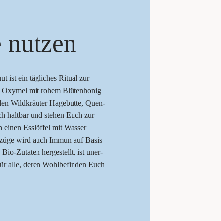
te nutzen
ist ein täg­li­ches Ritu­al zur
 Oxy­mel mit rohem Blü­ten­ho­nig
­len Wild­kräu­ter Hage­but­te, Quen­
ich halt­bar und ste­hen Euch zur
einen Ess­löf­fel mit Was­ser
us­zü­ge wird auch Immun auf Basis
 Bio-Zuta­ten her­ge­stellt, ist uner­
für alle, deren Wohl­be­fin­den Euch